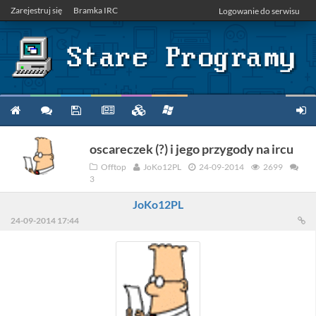
Zarejestruj się
Bramka IRC
Logowanie do serwisu
oscareczek (?) i jego przygody na ircu
Offtop
JoKo12PL
24-09-2014
2699
3
JoKo12PL
24-09-2014 17:44