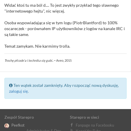
Widać ktoś tu ma ból d.... To jest zwykły przykład tego sławnego
"internetowego hejtu", nic więcej.
Osoba wypowiadająca się w tym logu (PiotrBlantford) to 100%
oscareczek - porównałem IP użytkowników z logów na kanale IRC i
są takie same.
Temat zamykam. Nie karmimy trolla.
Trochę pfcode'a i technika się gubi..
~ Aveo, 2015
Ten wątek został zamknięty. Aby rozpocząć nową dyskusję,
zaloguj się
.
Zespół Starepro
Starepro w sieci
Peefkot
Fanpage na Facebooku
Administrator & Dev