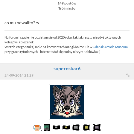
149 postów
Trójmiasto
co mu odwaliło? :v
Na forum i czacie nie udzielam się od 2020 roku, tak jak reszta niegdyś aktywnych
kolegów i koleżanek.
W razie czego szukaj mnie na konwentach mangi/anime lub w
Gdańsk Arcade Museum
przy grach rytmicznych - internet stał się nudny niczym kablówka :)
superoskar6
24-09-2014 21:29