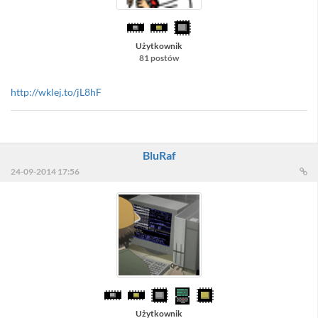
Użytkownik
81 postów
http://wklej.to/jL8hF
BluRaf
24-09-2014 17:56
Użytkownik