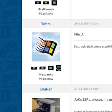
Użytkownik
81 postów
Tohru
26-11-2014 20:34
Nie D:
Kucu wyklęty, broń nas przed 
Ma spanko
99 postów
BluRaf
27-11-2014 14:09
JoKo12PL, proszę, nie od
Na forum i czacie nie udzielam 