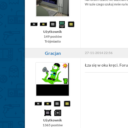
W razie czego szukaj mnie na 
Użytkownik
149 postów
Trójmiasto
Gracjan
27-11-2014 22:56
Łza się w oku kręci. Foru
Użytkownik
1365 postów