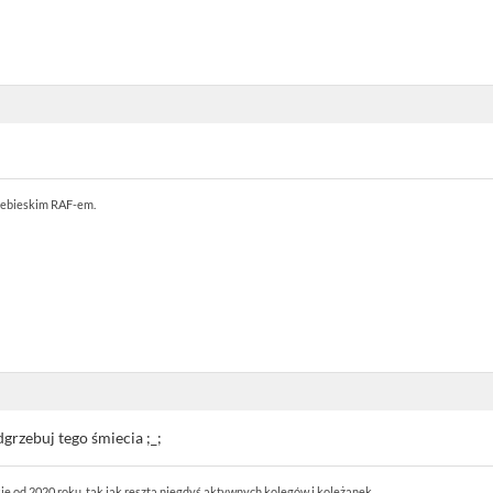
Niebieskim RAF-em.
grzebuj tego śmiecia ;_;
się od 2020 roku, tak jak reszta niegdyś aktywnych kolegów i koleżanek.