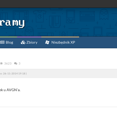
Blog
Zbiory
Niezbędnik XP
3623
3
o: 26-11-2014 19:18 )
ek u AVGN'a.