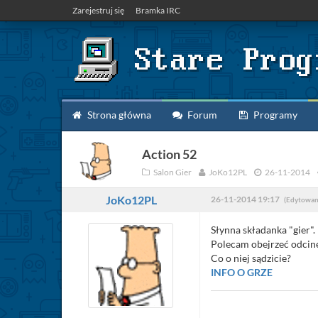
Zarejestruj się
Bramka IRC
Strona główna
Forum
Programy
Action 52
Salon Gier
JoKo12PL
26-11-2014
JoKo12PL
26-11-2014 19:17
(Edytowan
Słynna składanka "gier".
Polecam obejrzeć odcin
Co o niej sądzicie?
INFO O GRZE