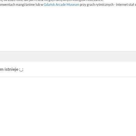
konwentach mangi/anime lub w
Gdańsk Arcade Museum
przy grach rytmicznych - internet stał
m istnieje ;_;