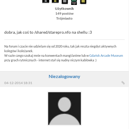
Użytkownik
149 postów
Trójmiasto
dobra, jak coś to /shared/starepro.nfo na shellu :3
Na forum i czacie nie udzielam się od 2020 roku, tak jak reszta niegdyś aktywnych
kolegów i koleżanek.
W razie czego szukaj mnie na konwentach mangi/anime lub w
Gdańsk Arcade Museum
przy grach rytmicznych - internet stał się nudny niczym kablówka :)
Niezalogowany
04-12-2014 18:31