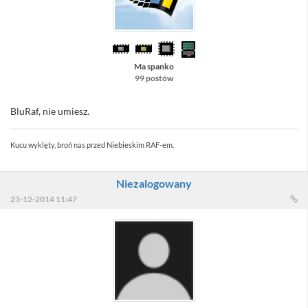
Ma spanko
99 postów
BluRaf, nie umiesz.
Kucu wyklęty, broń nas przed Niebieskim RAF-em.
Niezalogowany
23-12-2014 11:47