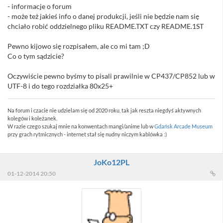
- informacje o forum
- może też jakieś info o danej produkcji, jeśli nie będzie nam się
chciało robić oddzielnego pliku README.TXT czy README.1ST
Pewno kijowo się rozpisałem, ale co mi tam ;D
Co o tym sądzicie?
Oczywiście pewno byśmy to pisali prawilnie w CP437/CP852 lub w
UTF-8 i do tego rozdziałka 80x25+
Na forum i czacie nie udzielam się od 2020 roku, tak jak reszta niegdyś aktywnych
kolegów i koleżanek.
W razie czego szukaj mnie na konwentach mangi/anime lub w
Gdańsk Arcade Museum
przy grach rytmicznych - internet stał się nudny niczym kablówka :)
JoKo12PL
01-12-2014 20:50