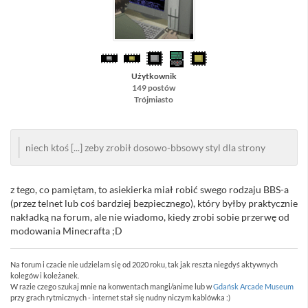
Użytkownik
149 postów
Trójmiasto
niech ktoś [...] zeby zrobił dosowo-bbsowy styl dla strony
z tego, co pamiętam, to asiekierka miał robić swego rodzaju BBS-a
(przez telnet lub coś bardziej bezpiecznego), który byłby praktycznie
nakładką na forum, ale nie wiadomo, kiedy zrobi sobie przerwę od
modowania Minecrafta ;D
Na forum i czacie nie udzielam się od 2020 roku, tak jak reszta niegdyś aktywnych
kolegów i koleżanek.
W razie czego szukaj mnie na konwentach mangi/anime lub w
Gdańsk Arcade Museum
przy grach rytmicznych - internet stał się nudny niczym kablówka :)