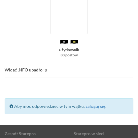
Użytkownik
30 postów
Widać .NFO upadło :p
Aby móc odpowiedzieć w tym wątku,
zaloguj się
.
Zespół Starepro
Starepro w sieci