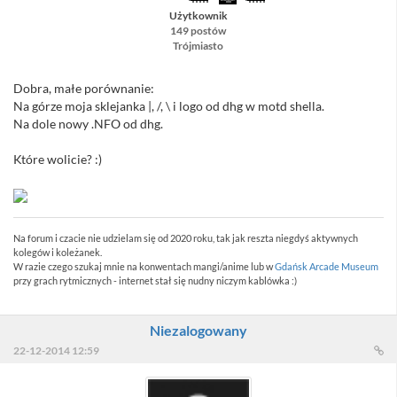
Użytkownik
149 postów
Trójmiasto
Dobra, małe porównanie:
Na górze moja sklejanka |, /, \ i logo od dhg w motd shella.
Na dole nowy .NFO od dhg.
Które wolicie? :)
Na forum i czacie nie udzielam się od 2020 roku, tak jak reszta niegdyś aktywnych
kolegów i koleżanek.
W razie czego szukaj mnie na konwentach mangi/anime lub w
Gdańsk Arcade Museum
przy grach rytmicznych - internet stał się nudny niczym kablówka :)
Niezalogowany
22-12-2014 12:59