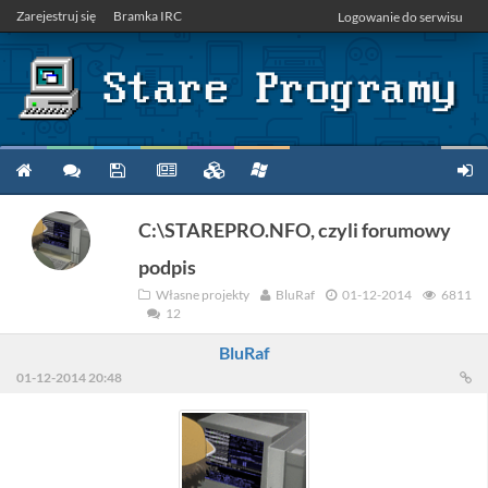
Zarejestruj się
Bramka IRC
Logowanie do serwisu
C:\STAREPRO.NFO, czyli forumowy
podpis
Własne projekty
BluRaf
01-12-2014
6811
12
BluRaf
01-12-2014 20:48