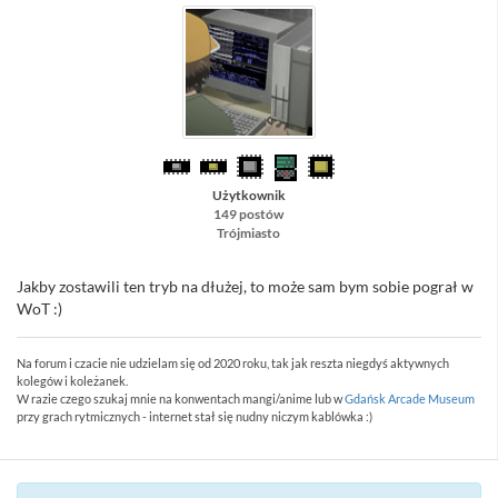
Użytkownik
149 postów
Trójmiasto
Jakby zostawili ten tryb na dłużej, to może sam bym sobie pograł w
WoT :)
Na forum i czacie nie udzielam się od 2020 roku, tak jak reszta niegdyś aktywnych
kolegów i koleżanek.
W razie czego szukaj mnie na konwentach mangi/anime lub w
Gdańsk Arcade Museum
przy grach rytmicznych - internet stał się nudny niczym kablówka :)