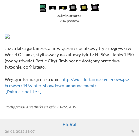
Administrator
206 postów
Już za kilka godzin zostanie włączony dodatkowy tryb rozgrywki w
World Of Tanks, stylizowany na kultowy tytuł z NESów - Tanks 1990
(zwany również Battle City). Tryb będzie dostępny przez dwa
tygodnie, do 9 lutego.
Więcej informacji na stronie:
http://worldoftanks.eu/en/news/pc-
browser/44/winter-showdown-announcement/
[Pokaż spoiler]
Trochę pfcode'a i technika się gubi..
~ Aveo, 2015
BluRaf
26-01-2015 13:07