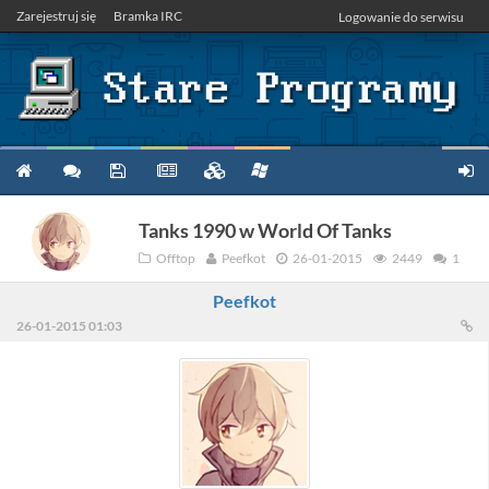
Zarejestruj się
Bramka IRC
Logowanie do serwisu
Tanks 1990 w World Of Tanks
Offtop
Peefkot
26-01-2015
2449
1
Peefkot
26-01-2015 01:03