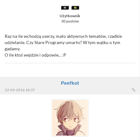
Użytkownik
30 postów
Raz na ile wchodzą userzy, mało aktywnych tematów, rzadkie
udzielanie. Czy Stare Programy umarło? W tym wątku o tym
gadamy.
O ile ktoś wejdzie i odpowie... :P
Peefkot
22-09-2016 18:37