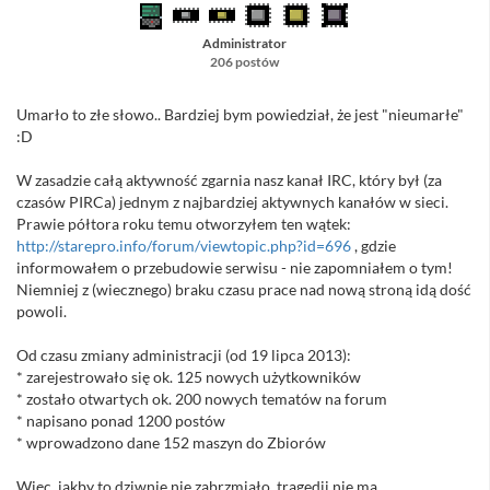
Administrator
206 postów
Umarło to złe słowo.. Bardziej bym powiedział, że jest "nieumarłe"
:D
W zasadzie całą aktywność zgarnia nasz kanał IRC, który był (za
czasów PIRCa) jednym z najbardziej aktywnych kanałów w sieci.
Prawie półtora roku temu otworzyłem ten wątek:
http://starepro.info/forum/viewtopic.php?id=696
, gdzie
informowałem o przebudowie serwisu - nie zapomniałem o tym!
Niemniej z (wiecznego) braku czasu prace nad nową stroną idą dość
powoli.
Od czasu zmiany administracji (od 19 lipca 2013):
* zarejestrowało się ok. 125 nowych użytkowników
* zostało otwartych ok. 200 nowych tematów na forum
* napisano ponad 1200 postów
* wprowadzono dane 152 maszyn do Zbiorów
Więc, jakby to dziwnie nie zabrzmiało, tragedii nie ma..