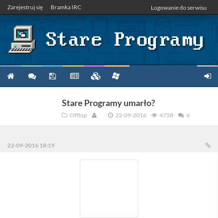
Zarejestruj się
Bramka IRC
Logowanie do serwisu
Stare Programy umarło?
Offtop
⠀
22-09-2016
4758
6
⠀
22-09-2016 18:19