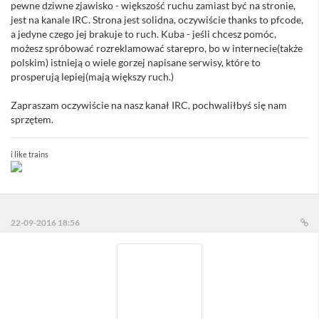
pewne dziwne zjawisko - większość ruchu zamiast być na stronie,
jest na kanale IRC. Strona jest solidna, oczywiście thanks to pfcode,
a jedyne czego jej brakuje to ruch. Kuba - jeśli chcesz pomóc,
możesz spróbować rozreklamować starepro, bo w internecie(także
polskim) istnieją o wiele gorzej napisane serwisy, które to
prosperują lepiej(mają większy ruch.)
Zapraszam oczywiście na nasz kanał IRC, pochwaliłbyś się nam
sprzętem.
i like trains
⠀
22-09-2016 18:56