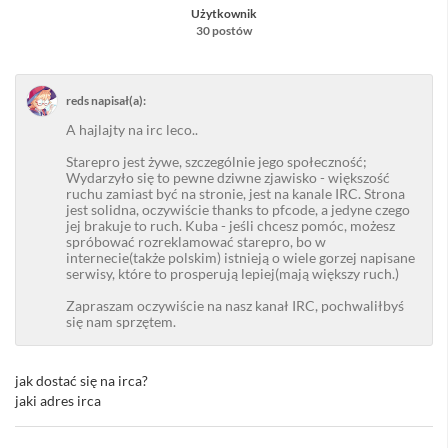
Użytkownik
30 postów
reds napisał(a):
A hajlajty na irc leco..
Starepro jest żywe, szczególnie jego społeczność;
Wydarzyło się to pewne dziwne zjawisko - większość
ruchu zamiast być na stronie, jest na kanale IRC. Strona
jest solidna, oczywiście thanks to pfcode, a jedyne czego
jej brakuje to ruch. Kuba - jeśli chcesz pomóc, możesz
spróbować rozreklamować starepro, bo w
internecie(także polskim) istnieją o wiele gorzej napisane
serwisy, które to prosperują lepiej(mają większy ruch.)
Zapraszam oczywiście na nasz kanał IRC, pochwaliłbyś
się nam sprzętem.
jak dostać się na irca?
jaki adres irca