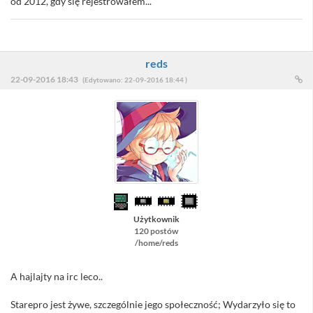
od 2012, gdy się rejestrowałem...
reds
22-09-2016 18:43
(Edytowano: 22-09-2016 18:44 )
Użytkownik
120 postów
/home/reds
A hajlajty na irc leco..
Starepro jest żywe, szczególnie jego społeczność; Wydarzyło się to