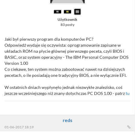
Użytkownik
83 posty
Jaki był pierwszy program dla komputerów PC?
Odpowiedź wydaje się oczywista: oprogramowanie zapisane w
układach ROM na płycie głównej pierwszego peceta, czyli BIOS i
BASIC, oraz system operacyjny - The IBM Personal Computer DOS
Version 1.00
Co ciekawe, ten system można zabootować nawet na dzisiejszych
pecetach, o ile posiadają one tradycyjny BIOS, a nie wyłącznie EFI.
W ostatnich dniach wypłynęło jednak niezwykłe znalezisko, coś
jeszcze wcześniejszego niż znany dotychczas PC DOS 1.00 - patrz
tu
reds
01-06-2017 18:19