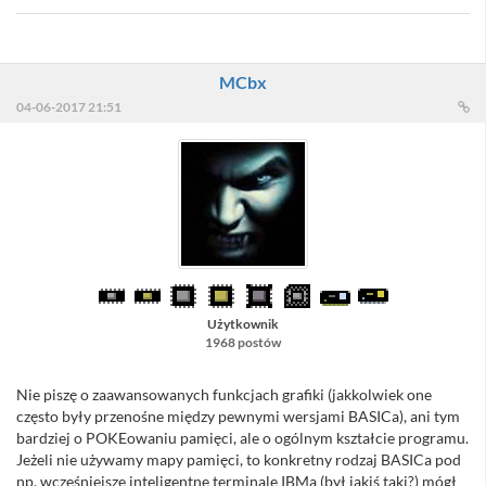
MCbx
04-06-2017 21:51
Użytkownik
1968 postów
Nie piszę o zaawansowanych funkcjach grafiki (jakkolwiek one
często były przenośne między pewnymi wersjami BASICa), ani tym
bardziej o POKEowaniu pamięci, ale o ogólnym kształcie programu.
Jeżeli nie używamy mapy pamięci, to konkretny rodzaj BASICa pod
np. wcześniejsze inteligentne terminale IBMa (był jakiś taki?) mógł