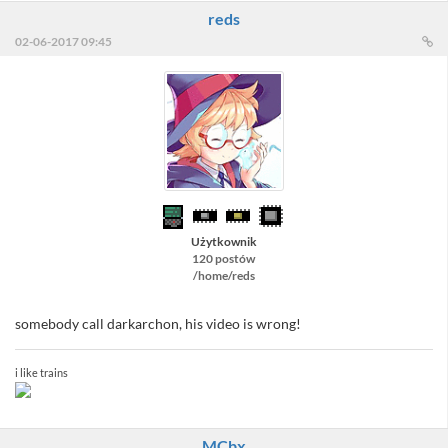
reds
02-06-2017 09:45
Użytkownik
120 postów
/home/reds
somebody call darkarchon, his video is wrong!
i like trains
MCbx