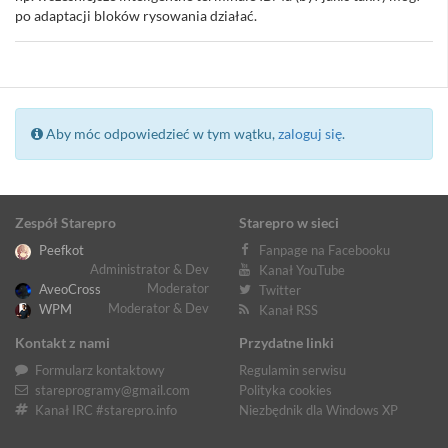
po adaptacji bloków rysowania działać.
Aby móc odpowiedzieć w tym wątku,
zaloguj się
.
Zespół Starepro
Starepro w sieci
Peefkot
Fanpage na Facebooku
Administrator & Dev
Kanał YouTube
Moderator
AveoCross
Twitter
Moderator & Dev
WPM
Kanał RSS
Kontakt z nami
Przydatne linki
Formularz kontaktowy
Regulamin serwisu
stareprogramy@gmail.com
Polityka cookies
Kanał IRC #starepro.info
Niezbędnik dla Windows XP