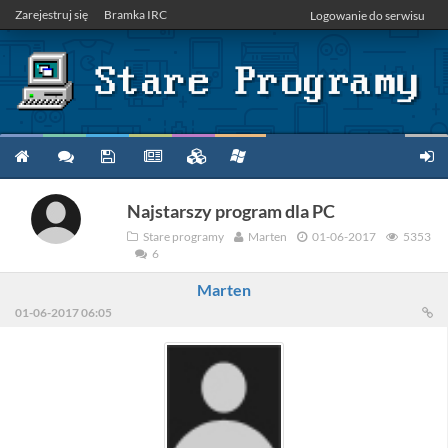
Zarejestruj się
Bramka IRC
Logowanie do serwisu
Najstarszy program dla PC
Stare programy
Marten
01-06-2017
5353
6
Marten
01-06-2017 06:05