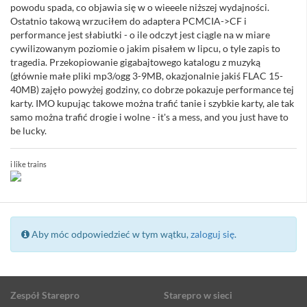
powodu spada, co objawia się w o wieeele niższej wydajności.
Ostatnio takową wrzuciłem do adaptera PCMCIA->CF i
performance jest słabiutki - o ile odczyt jest ciągle na w miare
cywilizowanym poziomie o jakim pisałem w lipcu, o tyle zapis to
tragedia. Przekopiowanie gigabajtowego katalogu z muzyką
(głównie małe pliki mp3/ogg 3-9MB, okazjonalnie jakiś FLAC 15-
40MB) zajęło powyżej godziny, co dobrze pokazuje performance tej
karty. IMO kupując takowe można trafić tanie i szybkie karty, ale tak
samo można trafić drogie i wolne - it's a mess, and you just have to
be lucky.
i like trains
Aby móc odpowiedzieć w tym wątku,
zaloguj się
.
Zespół Starepro
Starepro w sieci