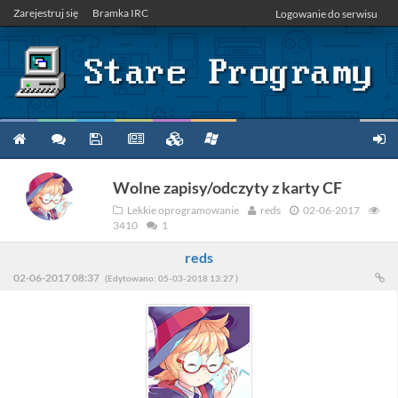
Zarejestruj się
Bramka IRC
Logowanie do serwisu
Wolne zapisy/odczyty z karty CF
Lekkie oprogramowanie
reds
02-06-2017
3410
1
reds
02-06-2017 08:37
(Edytowano: 05-03-2018 13:27 )