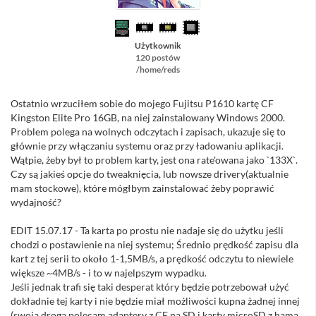
Użytkownik
120 postów
/home/reds
Ostatnio wrzuciłem sobie do mojego Fujitsu P1610 kartę CF
Kingston Elite Pro 16GB, na niej zainstalowany Windows 2000.
Problem polega na wolnych odczytach i zapisach, ukazuje się to
głównie przy włączaniu systemu oraz przy ładowaniu aplikacji.
Wątpie, żeby był to problem karty, jest ona rate'owana jako `133X`.
Czy są jakieś opcje do tweaknięcia, lub nowsze drivery(aktualnie
mam stockowe), które mógłbym zainstalować żeby poprawić
wydajność?
EDIT 15.07.17 - Ta karta po prostu nie nadaje się do użytku jeśli
chodzi o postawienie na niej systemu; Średnio prędkość zapisu dla
kart z tej serii to około 1-1,5MB/s, a prędkość odczytu to niewiele
większe ~4MB/s - i to w najelpszym wypadku.
Jeśli jednak trafi się taki desperat który będzie potrzebował użyć
dokładnie tej karty i nie będzie miał możliwości kupna żadnej innej
(swoją drogą polecam adaptery z CF na SD i karty microSD z hama,