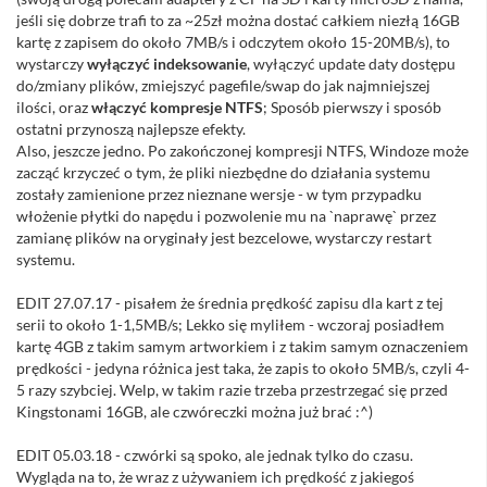
jeśli się dobrze trafi to za ~25zł można dostać całkiem niezłą 16GB
kartę z zapisem do około 7MB/s i odczytem około 15-20MB/s), to
wystarczy
wyłączyć indeksowanie
, wyłączyć update daty dostępu
do/zmiany plików, zmiejszyć pagefile/swap do jak najmniejszej
ilości, oraz
włączyć kompresje NTFS
; Sposób pierwszy i sposób
ostatni przynoszą najlepsze efekty.
Also, jeszcze jedno. Po zakończonej kompresji NTFS, Windoze może
zacząć krzyczeć o tym, że pliki niezbędne do działania systemu
zostały zamienione przez nieznane wersje - w tym przypadku
włożenie płytki do napędu i pozwolenie mu na `naprawę` przez
zamianę plików na oryginały jest bezcelowe, wystarczy restart
systemu.
EDIT 27.07.17 - pisałem że średnia prędkość zapisu dla kart z tej
serii to około 1-1,5MB/s; Lekko się myliłem - wczoraj posiadłem
kartę 4GB z takim samym artworkiem i z takim samym oznaczeniem
prędkości - jedyna różnica jest taka, że zapis to około 5MB/s, czyli 4-
5 razy szybciej. Welp, w takim razie trzeba przestrzegać się przed
Kingstonami 16GB, ale czwóreczki można już brać :^)
EDIT 05.03.18 - czwórki są spoko, ale jednak tylko do czasu.
Wygląda na to, że wraz z używaniem ich prędkość z jakiegoś