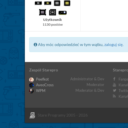
Użytkownik
1130 postów
Aby móc odpowiedzieć w tym wątku,
zaloguj się
.
Zespół Starepro
Starepro
Administrator & Dev
Peefkot
Fanpa
Moderator
AveoCross
Kanał
Moderator & Dev
WPM
Twitt
Kanał
Stare Programy 2005 - 2026