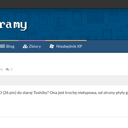
Blog
Zbiory
Niezbędnik XP
26
0
26 pin) do starej Toshiby? Ona jest trochę nietypowa, od strony płyty g