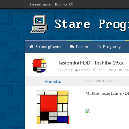
Zarejestruj się
Bramka IRC
Strona główna
Forum
Programy
Tasiemka FDD - Toshiba 19xx
Giełda
Heretic
09-11-2013
23
Heretic
09-11-2013 23:20
Ma ktoś może taśmę FDD (