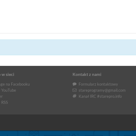
 w sieci
Kontakt z nami
ge na Facebooku
Formularz kontaktowy
 YouTube
stareprogramy@gmail.com
er
Kanał IRC #starepro.info
 RSS