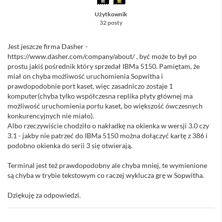
Użytkownik
32 posty
Jest jeszcze firma Dasher -
https://www.dasher.com/company/about/ , być może to był po
prostu jakiś pośrednik który sprzedał IBMa 5150. Pamiętam, że
miał on chyba możliwość uruchomienia Sopwitha i
prawdopodobnie port kaset, więc zasadniczo zostaje 1
komputer(chyba tylko współczesna replika płyty głównej ma
możliwość uruchomienia portu kaset, bo większość ówczesnych
konkurencyjnych nie miało).
Albo rzeczywiście chodziło o nakładkę na okienka w wersji 3.0 czy
3.1 - jakby nie patrzeć do IBMa 5150 można dołączyć kartę z 386 i
podobno okienka do serii 3 się otwierają.
Terminal jest też prawdopodobny ale chyba mniej, te wymienione
są chyba w trybie tekstowym co raczej wyklucza grę w Sopwitha.
Dziękuję za odpowiedzi.