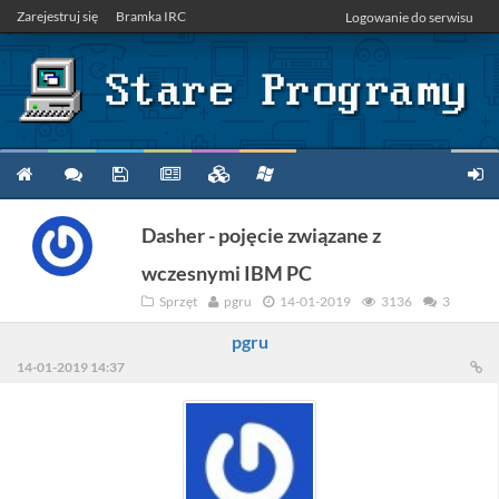
Zarejestruj się
Bramka IRC
Logowanie do serwisu
Dasher - pojęcie związane z
wczesnymi IBM PC
Sprzęt
pgru
14-01-2019
3136
3
pgru
14-01-2019 14:37