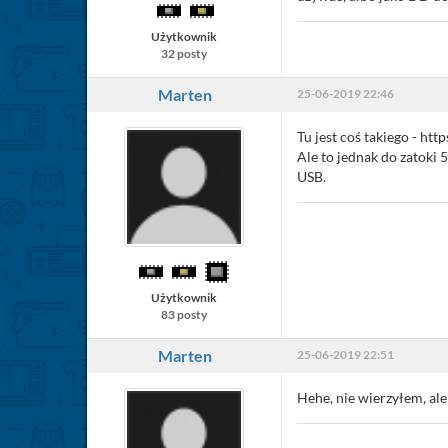
Użytkownik
32 posty
Marten
25-06-2019 22:46
Tu jest coś takiego - ht
Ale to jednak do zatoki 
USB.
Użytkownik
83 posty
Marten
25-06-2019 22:51
Hehe, nie wierzyłem, a