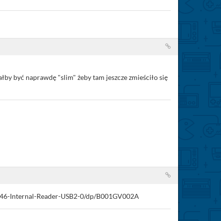
iałby być naprawdę "slim" żeby tam jeszcze zmieściło się
T-146-Internal-Reader-USB2-0/dp/B001GV002A