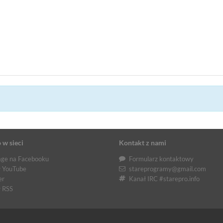
 w sieci
Kontakt z nami
ge na Facebooku
Formularz kontaktowy
 YouTube
stareprogramy@gmail.com
er
Kanał IRC #starepro.info
 RSS