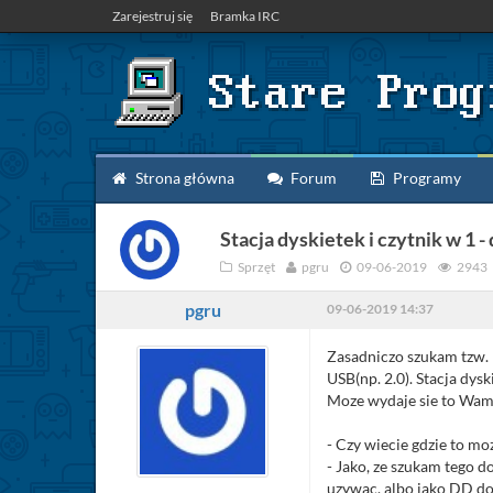
Zarejestruj się
Bramka IRC
Strona główna
Forum
Programy
Stacja dyskietek i czytnik w 1 - 
Sprzęt
pgru
09-06-2019
2943
pgru
09-06-2019 14:37
Zasadniczo szukam tzw. "
USB(np. 2.0). Stacja dysk
Moze wydaje sie to Wam p
- Czy wiecie gdzie to mo
- Jako, ze szukam tego d
uzywac, albo jako DD 