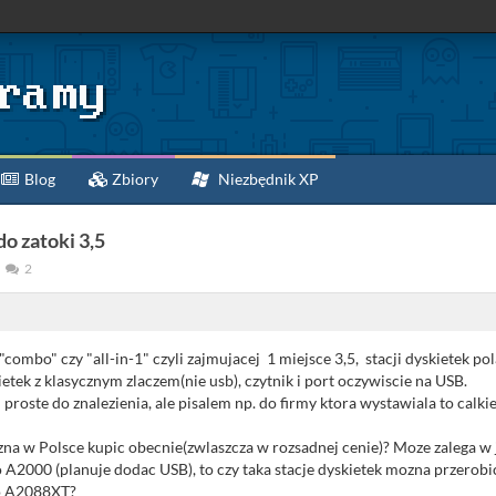
Blog
Zbiory
Niezbędnik XP
do zatoki 3,5
2
combo" czy "all-in-1" czyli zajmujacej 1 miejsce 3,5, stacji dyskietek pol
ietek z klasycznym zlaczem(nie usb), czytnik i port oczywiscie na USB.
roste do znalezienia, ale pisalem np. do firmy ktora wystawiala to calk
zna w Polsce kupic obecnie(zwlaszcza w rozsadnej cenie)? Moze zalega w 
o A2000 (planuje dodac USB), to czy taka stacje dyskietek mozna przerobi
do A2088XT?