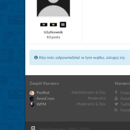
Użytkownik
83 posty
Aby móc odpowiedzieć w tym wątku,
zaloguj się
.
Zespół Starepro
Starepro
Administrator & Dev
Peefkot
Fanpa
Moderator
AveoCross
Kanał
Moderator & Dev
WPM
Twitt
Kanał
Stare Programy 2005 - 2026