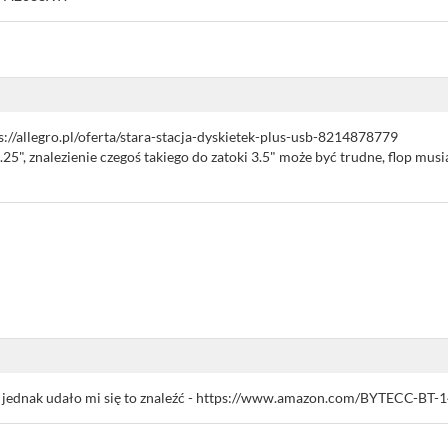
tps://allegro.pl/oferta/stara-stacja-dyskietek-plus-usb-8214878779
5.25", znalezienie czegoś takiego do zatoki 3.5" może być trudne, flop mus
le jednak udało mi się to znaleźć - https://www.amazon.com/BYTECC-B