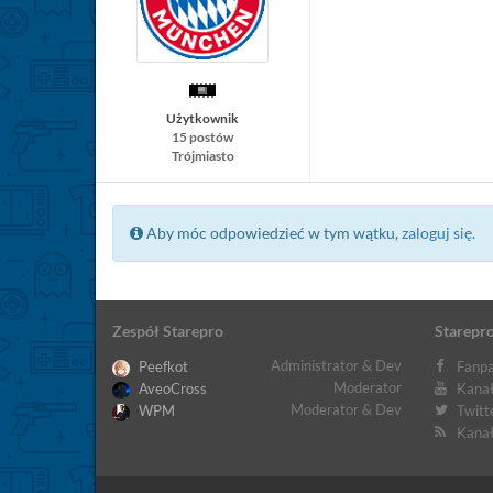
Użytkownik
15 postów
Trójmiasto
Aby móc odpowiedzieć w tym wątku,
zaloguj się
.
Zespół Starepro
Starepro
Administrator & Dev
Peefkot
Fanpa
Moderator
AveoCross
Kanał
Moderator & Dev
WPM
Twitt
Kanał