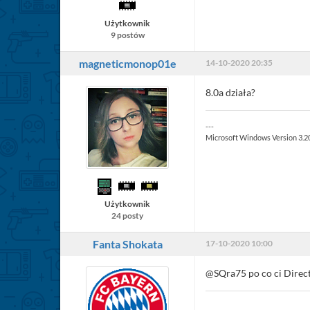
Użytkownik
9 postów
magneticmonop01e
14-10-2020 20:35
8.0a działa?
---
Microsoft Windows Version 3.2
Użytkownik
24 posty
Fanta Shokata
17-10-2020 10:00
@SQra75 po co ci Direct