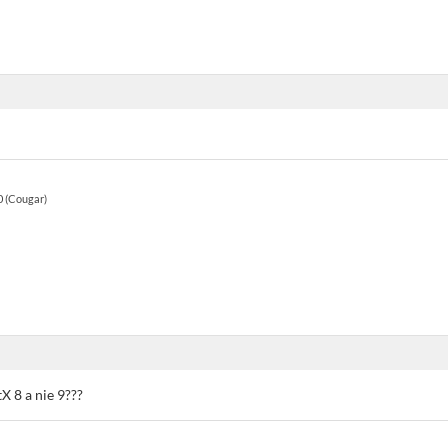
0 (Cougar)
X 8 a nie 9???