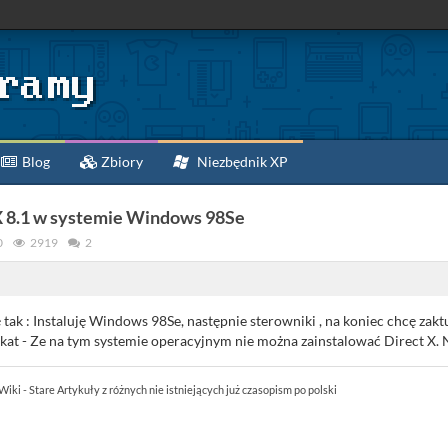
Blog
Zbiory
Niezbędnik XP
X 8.1 w systemie Windows 98Se
0
2919
2
tak : Instaluję Windows 98Se, następnie sterowniki , na koniec chcę zakt
ikat - Ze na tym systemie operacyjnym nie można zainstalować Direct X. 
Wiki - Stare Artykuły z różnych nie istniejących już czasopism po polski