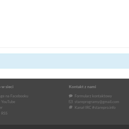
 w sieci
Kontakt z nami
ge na Facebooku
Formularz kontaktowy
 YouTube
stareprogramy@gmail.com
er
Kanał IRC #starepro.info
 RSS