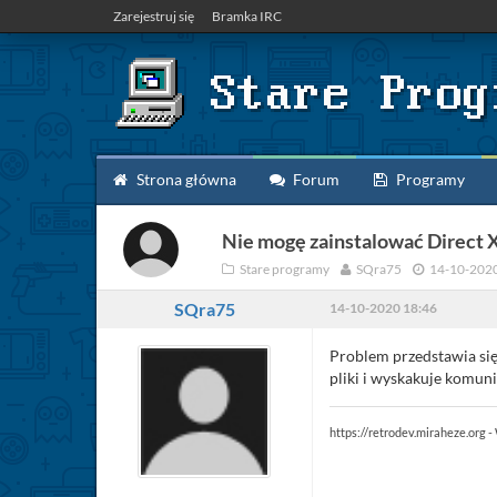
Zarejestruj się
Bramka IRC
Strona główna
Forum
Programy
Nie mogę zainstalować Direct 
Stare programy
SQra75
14-10-202
SQra75
14-10-2020 18:46
Problem przedstawia się 
pliki i wyskakuje komun
https://retrodev.miraheze.org - 