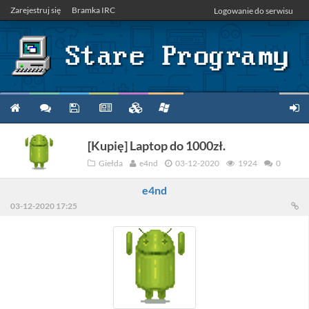
Zarejestruj się
Bramka IRC
Logowanie do serwisu
[Kupię] Laptop do 1000zł.
Giełda
e4nd
03-12-2020
1924
0
e4nd
03-12-2020 17:25