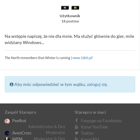
Użytkownik
18 postów
Na wstępie napiszę, że nie dla mnie. Ma służyć głównie do gier, mile
widziany Windows...
The North remembers that Winter is coming |
www.16bit.pl/
Aby móc odpowiedzieć w tym wątku,
zaloguj się
.
Zespół Starepro
Starepro w sieci
Peefkot
Fanpage na Facebooku
Administrator & Dev
Kanał YouTube
Moderator
AveoCross
Twitter
Moderator & Dev
WPM
Kanał RSS