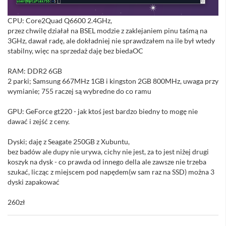
CPU: Core2Quad Q6600 2.4GHz,
przez chwilę działał na BSEL modzie z zaklejaniem pinu taśmą na
3GHz, dawał radę, ale dokładniej nie sprawdzałem na ile był wtedy
stabilny, więc na sprzedaż daję bez biedaOC
RAM: DDR2 6GB
2 parki; Samsung 667MHz 1GB i kingston 2GB 800MHz, uwaga przy
wymianie; 755 raczej są wybredne do co ramu
GPU: GeForce gt220 - jak ktoś jest bardzo biedny to mogę nie
dawać i zejść z ceny.
Dyski; daję z Seagate 250GB z Xubuntu,
bez badów ale dupy nie urywa, cichy nie jest, za to jest niżej drugi
koszyk na dysk - co prawda od innego della ale zawsze nie trzeba
szukać, licząc z miejscem pod napędem(w sam raz na SSD) można 3
dyski zapakować
260zł