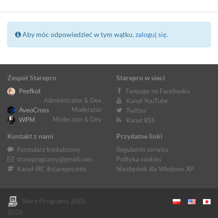
Aby móc odpowiedzieć w tym wątku,
zaloguj się
.
Zespół Starepro
Starepro w sieci
Peefkot
Fanpage na Facebooku
Administrator & Dev
Kanał YouTube
Moderator
AveoCross
Twitter
Moderator & Dev
WPM
Kanał RSS
Kontakt z nami
Przydatne linki
Formularz kontaktowy
Regulamin serwisu
stareprogramy@gmail.com
Polityka cookies
Kanał IRC #starepro.info
Niezbędnik dla Windows XP
Stare Programy 2005 -
2026