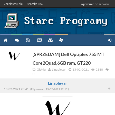
Zarejestruj się
Bramka IRC
Logowanie do serwisu
[SPRZEDAM] Dell Optiplex 755 MT
Core2Quad,6GB ram, GT220
Giełda
Linapleyar
13-02-2021
2388
0
Linapleyar
13-02-2021 20:41
(Edytowano: 13-02-2021 22:19 )