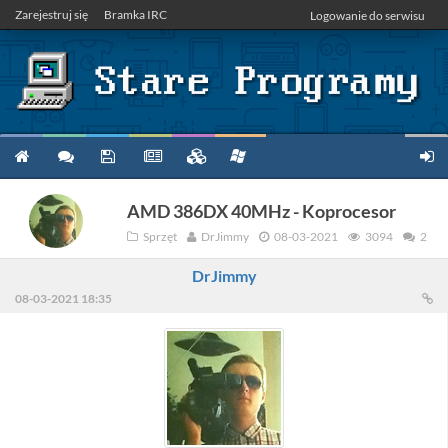
Zarejestruj się
Bramka IRC
Logowanie do serwisu
AMD 386DX 40MHz - Koprocesor
Sprzęt
DrJimmy
08-03-2021
3094
2
DrJimmy
08-03-2021 18:35