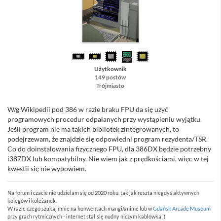
Użytkownik
149 postów
Trójmiasto
W/g Wikipedii pod 386 w razie braku FPU da się użyć
programowych procedur odpalanych przy wystąpieniu wyjątku.
Jeśli program nie ma takich bibliotek zintegrowanych, to
podejrzewam, że znajdzie się odpowiedni program rezydenta/TSR.
Co do doinstalowania fizycznego FPU, dla 386DX będzie potrzebny
i387DX lub kompatybilny. Nie wiem jak z prędkościami, więc w tej
kwestii się nie wypowiem.
Na forum i czacie nie udzielam się od 2020 roku, tak jak reszta niegdyś aktywnych
kolegów i koleżanek.
W razie czego szukaj mnie na konwentach mangi/anime lub w
Gdańsk Arcade Museum
przy grach rytmicznych - internet stał się nudny niczym kablówka :)