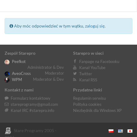
Aby móc odpowiedzieć w tym wątku,
zaloguj się
.
Zespół Starepro
Starepro w sieci
Peefkot
Fanpage na Facebooku
Administrator & Dev
Kanał YouTube
Moderator
AveoCross
Twitter
Moderator & Dev
WPM
Kanał RSS
Kontakt z nami
Przydatne linki
Formularz kontaktowy
Regulamin serwisu
stareprogramy@gmail.com
Polityka cookies
Kanał IRC #starepro.info
Niezbędnik dla Windows XP
Stare Programy 2005 -