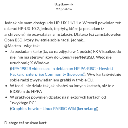
Użytkownik
27 postów
Jednak nie mam dostępu do HP-UX 11/11.x. W teorii powinien też
działać HP-UX 10.2, jednak, te płyty, które ja posiadam (z
archive.org)nie pozwalają na instalację. Dlatego też zainstalowałem
Open BSD, który świetnie sobie radzi, jednak...
@Marten - więc tak:
Ja posiadam kartę (ta, co na zdjęciu w 1 poście) FX Visualize. do
niej nie ma sterowników do Open/Free/NetBSD. Więc nie
uruchomię X Window.
(
HPA4982B video card in debian on HP PA-RISC - Hewlett
Packard Enterprise Community (hpe.com)
). W/w karta świetnie
sobie radzi z wyświetlaniem grafiki w trybie CLI.
W teorii nie działa tak jak pisałeś na innych kartach, niż te z
BIOS'em do HPPA
W praktyce powinien działać na niektórych kartach od
"zwykłego PC"
(
Graphics howto - Linux PARISC Wiki (kernel.org)
)
Dlatego też szukam kart: