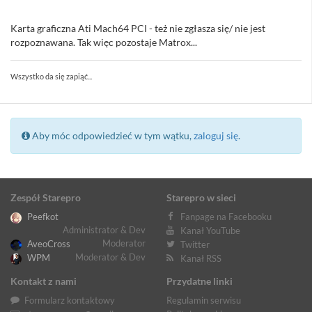
Karta graficzna Ati Mach64 PCI - też nie zgłasza się/ nie jest
rozpoznawana. Tak więc pozostaje Matrox...
Wszystko da się zapiąć...
Aby móc odpowiedzieć w tym wątku,
zaloguj się
.
Zespół Starepro
Starepro w sieci
Peefkot
Fanpage na Facebooku
Administrator & Dev
Kanał YouTube
Moderator
AveoCross
Twitter
Moderator & Dev
WPM
Kanał RSS
Kontakt z nami
Przydatne linki
Formularz kontaktowy
Regulamin serwisu