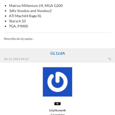
Matrox Millenium I/II, MGA G200
3dfx Voodoo and Voodoo2
ATI Mach64 Rage XL
Starych S3
TGA, P9000
Wszystko da się zapiąć...
GL1zdA
30-11-2021 09:12
Użytkownik
13 postów