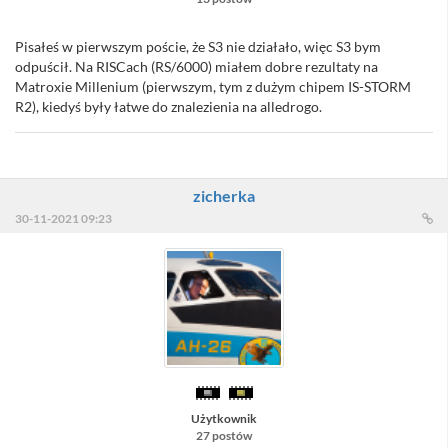
Pisałeś w pierwszym poście, że S3 nie działało, więc S3 bym
odpuścił. Na RISCach (RS/6000) miałem dobre rezultaty na
Matroxie Millenium (pierwszym, tym z dużym chipem IS-STORM
R2), kiedyś były łatwe do znalezienia na alledrogo.
zicherka
30-11-2021 09:23
Użytkownik
27 postów