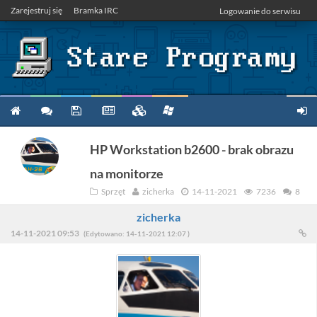
Zarejestruj się
Bramka IRC
Logowanie do serwisu
HP Workstation b2600 - brak obrazu
na monitorze
Sprzęt
zicherka
14-11-2021
7236
8
zicherka
14-11-2021 09:53
(Edytowano: 14-11-2021 12:07 )