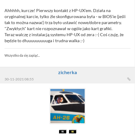
Ahhhhh, kurcze! Pierwszy kontakt z HP-UX'em. Działa na
oryginalnej karcie, tylko źle skonfigurowana była - w BIOS'ie (jeśli
tak to można nazwać) trza było ustawić nowe/dobre parametry.
"Zwykłych" kart nie rozpoznawał w ogóle jako kart grafiki.
Teraz walczę z instalacją systemu HP-UX od zera :-| Coś czuję, że
będzie to dłuuuuuuuuuga i trudna walka ;-)
Wszystko da się zapiąć...
zicherka
30-11-2021 08:55