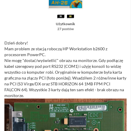
Użytkownik
27 postów
Dzień dobry!
Mam problem ze stacją roboczą HP Workstation b2600 z
procesorem PowerPC.
Nie mogę "dostać/wyświetlić" obrazu na monitorze. Gdy podłączę
kabel szeregowy pod port RS232 (COM1) i użyję konsoli to widzę
wszystko co komputer robi. Oryginalnie w komputerze była karta
graficzna na złączy PCI (foto poniżej). Wsadziłem 2 różne/inne karty
na PCI (S3 Virge/DX oraz STB HORIZON 64 1MB FPM PCI
FALCON 64). Wszystkie 3 karty dają ten sam efekt - brak obrazu na
monitorze.