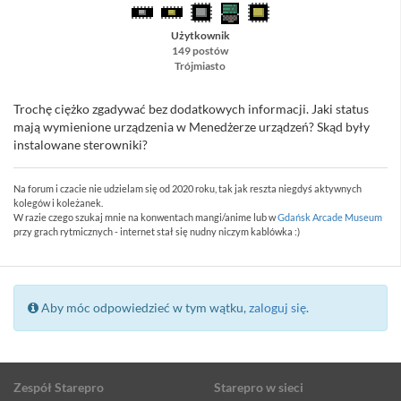
Użytkownik
149 postów
Trójmiasto
Trochę ciężko zgadywać bez dodatkowych informacji. Jaki status
mają wymienione urządzenia w Menedżerze urządzeń? Skąd były
instalowane sterowniki?
Na forum i czacie nie udzielam się od 2020 roku, tak jak reszta niegdyś aktywnych
kolegów i koleżanek.
W razie czego szukaj mnie na konwentach mangi/anime lub w
Gdańsk Arcade Museum
przy grach rytmicznych - internet stał się nudny niczym kablówka :)
Aby móc odpowiedzieć w tym wątku,
zaloguj się
.
Zespół Starepro
Starepro w sieci