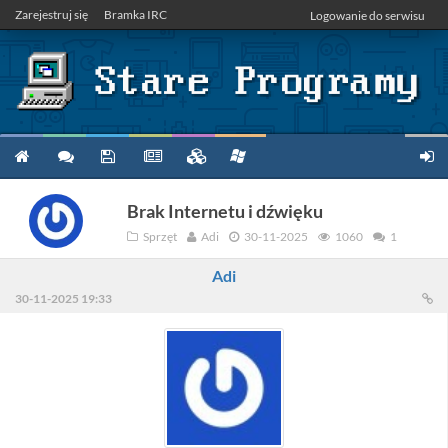
Zarejestruj się
Bramka IRC
Logowanie do serwisu
Brak Internetu i dźwięku
Sprzęt
Adi
30-11-2025
1060
1
Adi
30-11-2025 19:33