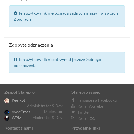
Ten użytkownik nie posiada żadnych maszyn w swoich
Zbiorach
Zdobyte odznaczenia
Ten użytkownik nie otrzymał jeszcze żadnego
odznaczenia
Zespół Starepro
Starepro w sieci
Peefkot
Fanpage na Facebooku
Administrator & Dev
Kanał YouTube
Moderator
AveoCross
Twitter
Moderator & Dev
WPM
Kanał RSS
Kontakt z nami
Przydatne linki