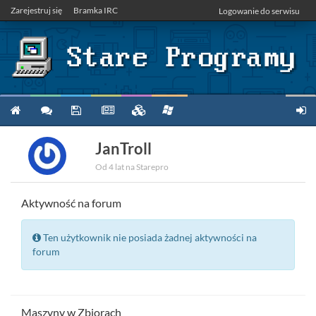
Zarejestruj się
Bramka IRC
Logowanie do serwisu
JanTroll
Od 4 lat na Starepro
Aktywność na forum
Ten użytkownik nie posiada żadnej aktywności na
forum
Maszyny w Zbiorach