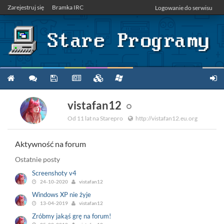
Zarejestruj się
Bramka IRC
Logowanie do serwisu
vistafan12
Od 11 lat na Starepro
http://vistafan12.eu.org
Aktywność na forum
Ostatnie posty
Screenshoty v4
24-10-2020
vistafan12
Windows XP nie żyje
13-04-2019
vistafan12
Zróbmy jakąś grę na forum!