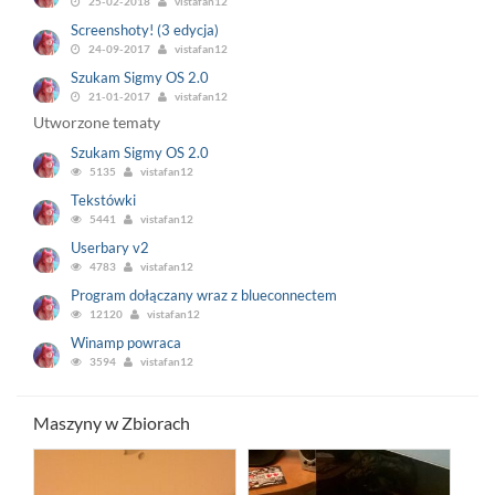
25-02-2018
vistafan12
Screenshoty! (3 edycja)
24-09-2017
vistafan12
Szukam Sigmy OS 2.0
21-01-2017
vistafan12
Utworzone tematy
Szukam Sigmy OS 2.0
5135
vistafan12
Tekstówki
5441
vistafan12
Userbary v2
4783
vistafan12
Program dołączany wraz z blueconnectem
12120
vistafan12
Winamp powraca
3594
vistafan12
Maszyny w Zbiorach