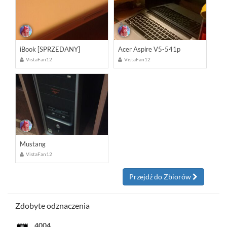
iBook [SPRZEDANY]
Acer Aspire V5-541p
VistaFan12
VistaFan12
Mustang
VistaFan12
Przejdź do Zbiorów
Zdobyte odznaczenia
4004