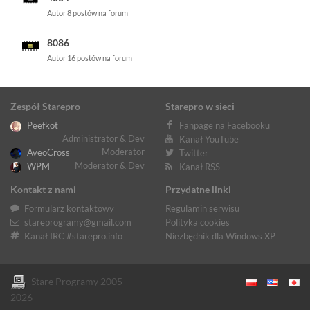
Autor 8 postów na forum
8086
Autor 16 postów na forum
Zespół Starepro
Starepro w sieci
Peefkot
Fanpage na Facebooku
Administrator & Dev
Kanał YouTube
Moderator
AveoCross
Twitter
Moderator & Dev
WPM
Kanał RSS
Kontakt z nami
Przydatne linki
Formularz kontaktowy
Regulamin serwisu
stareprogramy@gmail.com
Polityka cookies
Kanał IRC #starepro.info
Niezbędnik dla Windows XP
Stare Programy 2005 -
2026