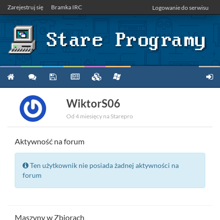
Zarejestruj się
Bramka IRC
Logowanie do serwisu
WiktorS06
Od 4 miesięcy na Starepro
Aktywność na forum
Ten użytkownik nie posiada żadnej aktywności na
forum
Maszyny w Zbiorach