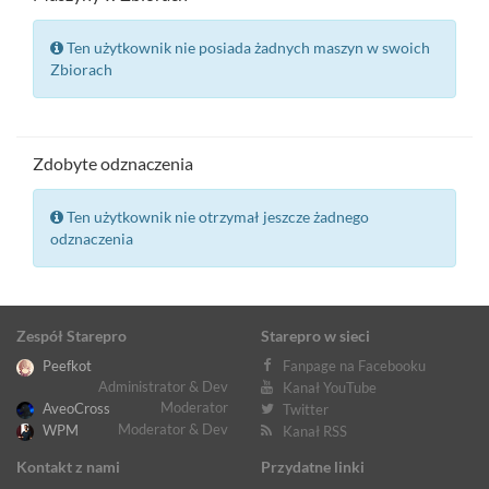
Ten użytkownik nie posiada żadnych maszyn w swoich
Zbiorach
Zdobyte odznaczenia
Ten użytkownik nie otrzymał jeszcze żadnego
odznaczenia
Zespół Starepro
Starepro w sieci
Peefkot
Fanpage na Facebooku
Administrator & Dev
Kanał YouTube
Moderator
AveoCross
Twitter
Moderator & Dev
WPM
Kanał RSS
Kontakt z nami
Przydatne linki