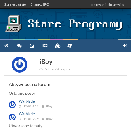
Zarejestruj się
Bramka IRC
Logowanie do serwisu
iBoy
Od 5 lat na Starepro
Aktywność na forum
Ostatnie posty
Warblade
12-01-2021
iBoy
Warblade
11-01-2021
iBoy
Utworzone tematy