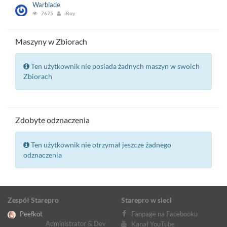
Warblade
7675
iBoy
Maszyny w Zbiorach
Ten użytkownik nie posiada żadnych maszyn w swoich
Zbiorach
Zdobyte odznaczenia
Ten użytkownik nie otrzymał jeszcze żadnego
odznaczenia
Zespół Starepro
Starepro w sieci
Peefkot
Fanpage na Facebooku
Administrator & Dev
Kanał YouTube