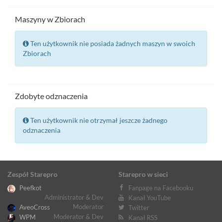
Maszyny w Zbiorach
Ten użytkownik nie posiada żadnych maszyn w swoich
Zbiorach
Zdobyte odznaczenia
Ten użytkownik nie otrzymał jeszcze żadnego
odznaczenia
Zespół Starepro
Starepro w sieci
Peefkot
Fanpage na Facebooku
Administrator & Dev
Kanał YouTube
Moderator
AveoCross
Twitter
Moderator & Dev
WPM
Kanał RSS