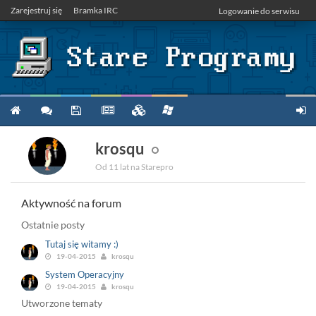
Zarejestruj się
Bramka IRC
Logowanie do serwisu
krosqu
Od 11 lat na Starepro
Aktywność na forum
Ostatnie posty
Tutaj się witamy :)
19-04-2015
krosqu
System Operacyjny
19-04-2015
krosqu
Utworzone tematy