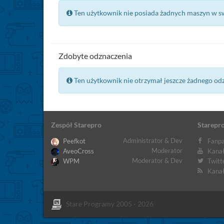
Ten użytkownik nie posiada żadnych maszyn w s
Zdobyte odznaczenia
Ten użytkownik nie otrzymał jeszcze żadnego od
Zespół Starepro
Starepro
Administrator & Dev
Peefkot
Fanpa
Moderator
AveoCross
Kanał
Moderator & Dev
WPM
Twitt
Kanał
Stare Programy 2005 - 2026