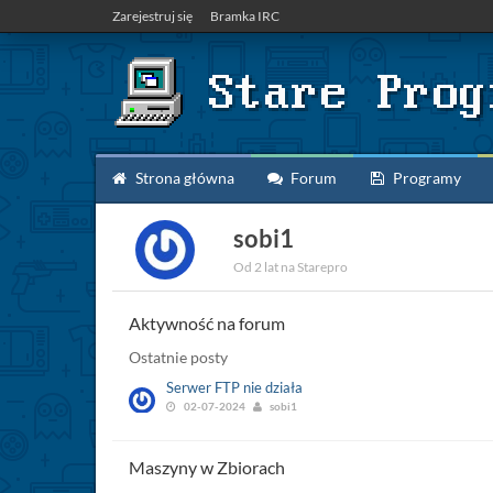
Zarejestruj się
Bramka IRC
Strona główna
Forum
Programy
sobi1
Od 2 lat na Starepro
Aktywność na forum
Ostatnie posty
Serwer FTP nie działa
02-07-2024
sobi1
Maszyny w Zbiorach