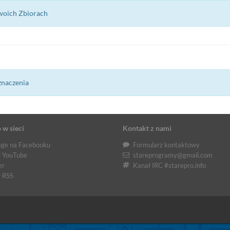
woich Zbiorach
znaczenia
 w sieci
Kontakt z nami
ge na Facebooku
Formularz kontaktowy
 YouTube
stareprogramy@gmail.com
er
Kanał IRC #starepro.info
 RSS