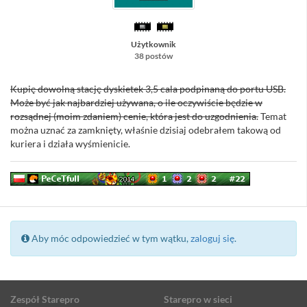
Użytkownik
38 postów
Kupię dowolną stację dyskietek 3,5 cala podpinaną do portu USB.
Może być jak najbardziej używana, o ile oczywiście będzie w
rozsądnej (moim zdaniem) cenie, która jest do uzgodnienia.
Temat
można uznać za zamknięty, właśnie dzisiaj odebrałem takową od
kuriera i działa wyśmienicie.
Aby móc odpowiedzieć w tym wątku,
zaloguj się
.
Zespół Starepro
Starepro w sieci