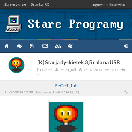
Zarejestruj się
Bramka IRC
Logowanie do serwisu
[K] Stacja dyskietek 3,5 cala na USB
Giełda
PeCeT_full
15-07-2014
2817
0
PeCeT_full
15-07-2014 12:00
(Edytowano: 11-08-2014 18:17 )