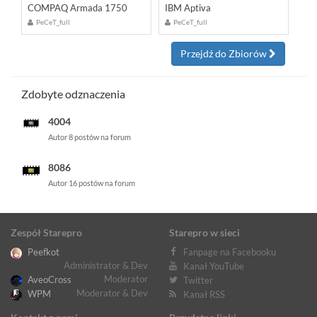
COMPAQ Armada 1750
IBM Aptiva
PeCeT_full
PeCeT_full
Przejdź do Zbiorów
Zdobyte odznaczenia
4004
Autor 8 postów na forum
8086
Autor 16 postów na forum
Zespół Starepro
Starepro w sieci
Peefkot
Fanpage na Facebooku
Administrator & Dev
Kanał YouTube
Moderator
AveoCross
Twitter
Moderator & Dev
WPM
Kanał RSS