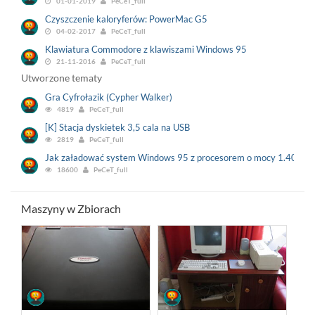
01-01-2019
PeCeT_full
Czyszczenie kaloryferów: PowerMac G5
04-02-2017
PeCeT_full
Klawiatura Commodore z klawiszami Windows 95
21-11-2016
PeCeT_full
Utworzone tematy
Gra Cyfrołazik (Cypher Walker)
4819
PeCeT_full
[K] Stacja dyskietek 3,5 cala na USB
2819
PeCeT_full
Jak załadować system Windows 95 z procesorem o mocy 1.40 Ghz
18600
PeCeT_full
Maszyny w Zbiorach