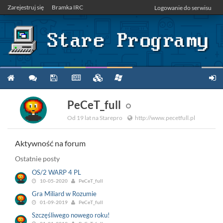
Zarejestruj się
Bramka IRC
Logowanie do serwisu
PeCeT_full
Od 19 lat na Starepro
http://www.pecetfull.pl
Aktywność na forum
Ostatnie posty
OS/2 WARP 4 PL
10-05-2020
PeCeT_full
Gra Miliard w Rozumie
01-09-2019
PeCeT_full
Szczęśliwego nowego roku!