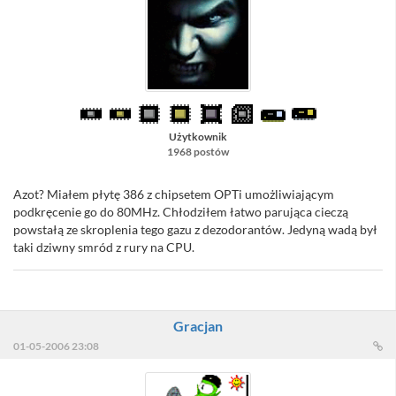
Użytkownik
1968 postów
Azot? Miałem płytę 386 z chipsetem OPTi umożliwiającym
podkręcenie go do 80MHz. Chłodziłem łatwo parująca cieczą
powstałą ze skroplenia tego gazu z dezodorantów. Jedyną wadą był
taki dziwny smród z rury na CPU.
Gracjan
01-05-2006 23:08