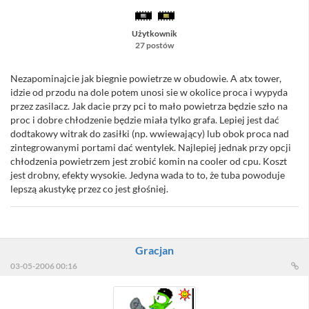
Użytkownik
27 postów
Nezapominajcie jak biegnie powietrze w obudowie. A atx tower,
idzie od przodu na dole potem unosi sie w okolice proca i wypyda
przez zasilacz. Jak dacie przy pci to mało powietrza będzie szło na
proc i dobre chłodzenie będzie miała tylko grafa. Lepiej jest dać
dodtakowy witrak do zasiłki (np. wwiewający) lub obok proca nad
zintegrowanymi portami dać wentylek. Najlepiej jednak przy opcji
chłodzenia powietrzem jest zrobić komin na cooler od cpu. Koszt
jest drobny, efekty wysokie. Jedyna wada to to, że tuba powoduje
lepszą akustykę przez co jest głośniej.
Gracjan
03-05-2006 00:16