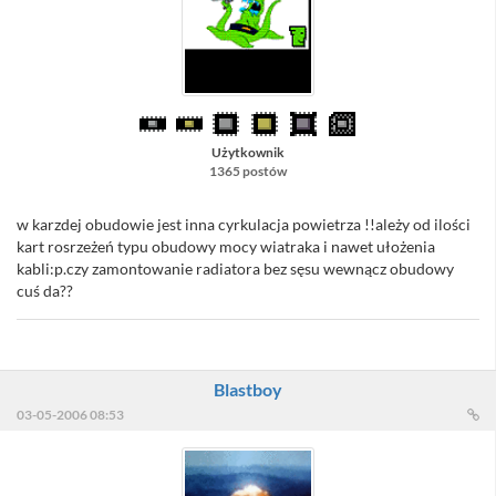
Użytkownik
1365 postów
w karzdej obudowie jest inna cyrkulacja powietrza !!ależy od ilości
kart rosrzeżeń typu obudowy mocy wiatraka i nawet ułożenia
kabli:p.czy zamontowanie radiatora bez sęsu wewnącz obudowy
cuś da??
Blastboy
03-05-2006 08:53