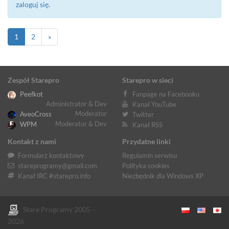
zaloguj się
.
1
2
»
Zespół Starepro
Starepro w sieci
Peefkot
Fanpage na Facebooku
Administrator & Dev
Kanał YouTube
Moderator
AveoCross
Twitter
Moderator & Dev
WPM
Kanał RSS
Kontakt z nami
Przydatne linki
Formularz kontaktowy
Regulamin serwisu
stareprogramy@gmail.com
Polityka cookies
Kanał IRC #starepro.info
Niezbędnik dla Windows XP
Stare Programy 2005 -
2026