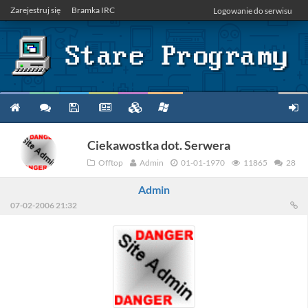
Zarejestruj się
Bramka IRC
Logowanie do serwisu
Ciekawostka dot. Serwera
Offtop
Admin
01-01-1970
11865
28
Admin
07-02-2006 21:32