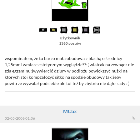
Użytkownik
1365 postów
wspominałem, że to barzo mała obudowa z blachą o średnicy
1,25mmi wmiare estetycznym wyglądzie??:( wiatrak na zewnącz nie
zda egzaminu:(wywiercić dziury w podłożu powiększyć nużki na
których stoi kompzałożyć sitko na spodzie obudowy tak żeby
powitrze wywalał podsiebie ale toi też by zbytnio nie dąło rady :(
MCbx
02-05-2006 01:36