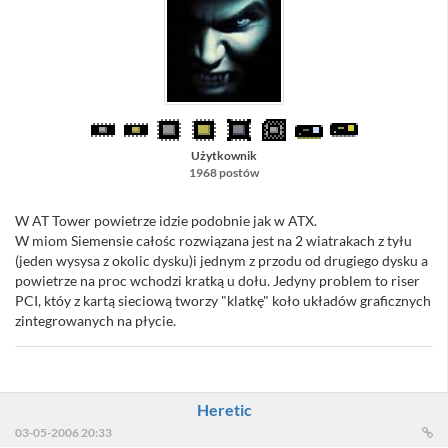
Użytkownik
1968 postów
W AT Tower powietrze idzie podobnie jak w ATX.
W miom Siemensie całośc rozwiązana jest na 2 wiatrakach z tyłu
(jeden wysysa z okolic dysku)i jednym z przodu od drugiego dysku a
powietrze na proc wchodzi kratką u dołu. Jedyny problem to riser
PCI, któy z kartą sieciową tworzy "klatkę" koło układów graficznych
zintegrowanych na płycie.
Heretic
03-05-2006 20:33