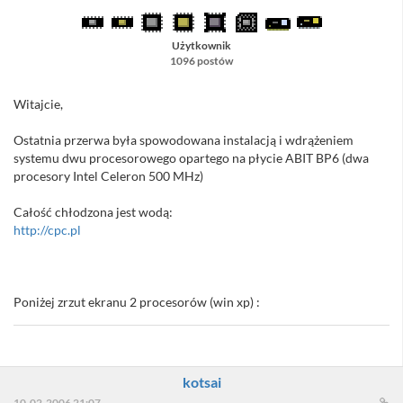
Użytkownik
1096 postów
Witajcie,
Ostatnia przerwa była spowodowana instalacją i wdrążeniem
systemu dwu procesorowego opartego na płycie ABIT BP6 (dwa
procesory Intel Celeron 500 MHz)
Całość chłodzona jest wodą:
http://cpc.pl
Poniżej zrzut ekranu 2 procesorów (win xp) :
kotsai
10-02-2006 21:07