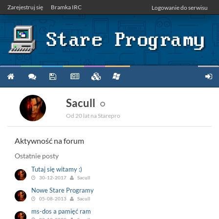
Zarejestruj się
Bramka IRC
Logowanie do serwisu
Sacull
Od 20 lat na Starepro
Aktywność na forum
Ostatnie posty
Tutaj się witamy :)
30-12-2017
Sacull
Nowe Stare Programy
05-08-2013
Sacull
ms-dos a pamięć ram