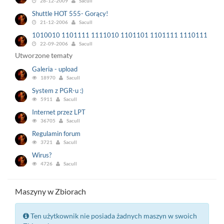
28-12-2009
Sacull
Shuttle HOT 555- Gorący!
21-12-2006
Sacull
1010010 1101111 1111010 1101101 1101111 1110111 111
22-09-2006
Sacull
Utworzone tematy
Galeria - upload
18970
Sacull
System z PGR-u :)
5911
Sacull
Internet przez LPT
36705
Sacull
Regulamin forum
3721
Sacull
Wirus?
4726
Sacull
Maszyny w Zbiorach
Ten użytkownik nie posiada żadnych maszyn w swoich