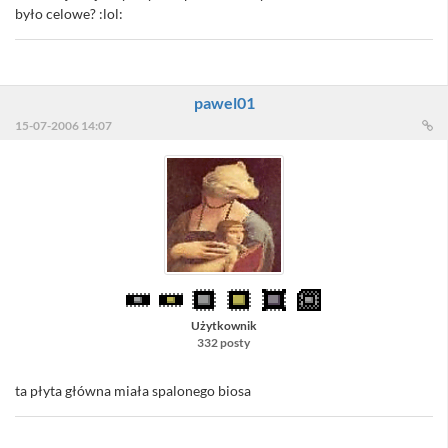
było celowe? :lol:
pawel01
15-07-2006 14:07
Użytkownik
332 posty
ta płyta główna miała spalonego biosa