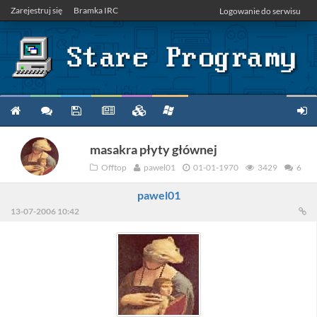
Zarejestruj się
Bramka IRC
Logowanie do serwisu
masakra płyty głównej
Offtop
pawel01
01-01-1970
3429
6
pawel01
13-07-2006 10:42