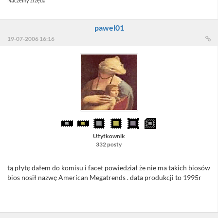
Naczelny zrzęda
pawel01
19-07-2006 16:16
Użytkownik
332 posty
tą płytę dałem do komisu i facet powiedział że nie ma takich biosów
bios nosił nazwę American Megatrends . data produkcji to 1995r