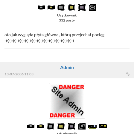
Użytkownik
332 posty
oto jak wygląda płyta główna , którą przejechał pociąg
:):):):):):):):):):):):):):):):):):):):):):):):):):):):):)
Admin
13-07-2006 11:03
Użytkownik