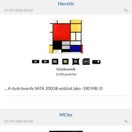
Heretic
27-07-2006 00:32
Użytkownik
1130 postów
... A dysk twardy SATA 200GB widział jako -180 MB :D
MCbx
27-07-2006 00:50