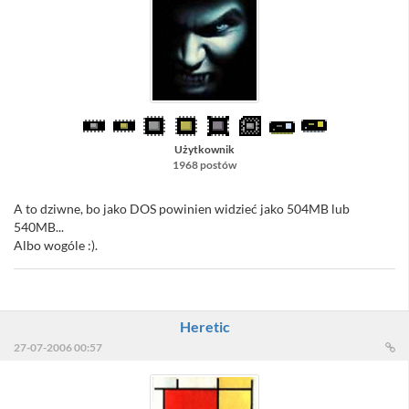
Użytkownik
1968 postów
A to dziwne, bo jako DOS powinien widzieć jako 504MB lub
540MB...
Albo wogóle :).
Heretic
27-07-2006 00:57