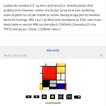
Ludzie do voodoo1/2 są stery pod wina3.x (nieoficjalne) choć
praktycznie niewiem czemu ma służyć ta karta w tym systemie,
mam je gdziś na cd jak znajde to wyśle. Swoją drogą jest to świetna
karta do tuningu 486 z pci i praktycznie dostępna za 10zł, sam mam
dwie takie w swoim 486 na sterydach (160mhz,2xvoodoo2,rivia
TNT2 wersja pci 32mb :),128mb ramu )
Heretic
28-07-2006 21:43
Użytkownik