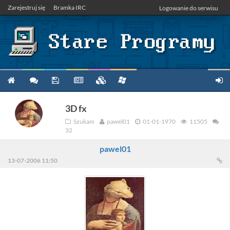
Zarejestruj się
Bramka IRC
Logowanie do serwisu
3D fx
Szukam
pawel01
01-01-1970
11505
32
pawel01
13-07-2006 11:50