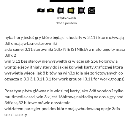
Użytkownik
1365 postów
hyba hory jesteś gry które będą ci chodziły w 3.11 i które używają
3dfx mają własne sterowniki
a do samej 3.11 sterowniki 3dfx NIE ISTNIEJĄ a mało tego ty masz
3dfx 2
win 3.11 bez sterów nie wyświeltli ci więcej jak 256 kolorów a
wontpie żeby itniały stery do jakiej kolwiek karty graficznej która
wyświetla wiecej jak 8 bitów na win3.x (dla nie zoriętowanych co
oznacza x-3.0 3.1 3.11 3.1 for work groups i 3.11 for work groups)
Poza tym płyta główna nie widzi tej karty jako 3dfi voodoo2 tylko
multimedia card, win 3.x jest 16bitową nakładką na dos a gry pod
3dfx są 32 bitowe mówie o systemie
widziałem pare gier pod dos które mają wbudowaną opcje 3dfx
sorki za orty
//Sacull - przestań w końcu "sorkować", ino popraw te błędy !