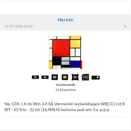
Heretic
25-07-2006 18:39
Użytkownik
1130 postów
Np. GTA :) A do Win 3.X SĄ sterowniki wyświetlające WIĘCEJ niż 8
BIT - S3 Trio - 32 bit (16,9MLN) kolorów pod win 3.x :p:p:p