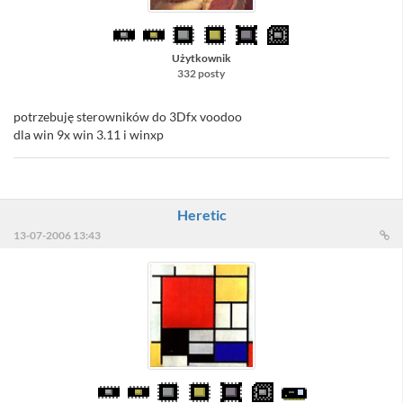
Użytkownik
332 posty
potrzebuję sterowników do 3Dfx voodoo
dla win 9x win 3.11 i winxp
Heretic
13-07-2006 13:43