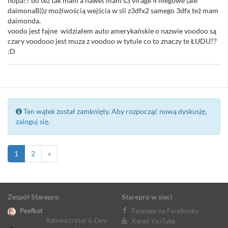
flopa?? bo też tak mam a nawet mam s3 virage 4 megowe (ale
daimonaB))z możiwością wejścia w sli z3dfx2 samego 3dfx też mam
daimonda.
voodo jest fajne widziałem auto amerykańskie o nazwie voodoo są
czary voodooo jest muza z voodoo w tytule co to znaczy te ŁUDU??
:D
Ten wątek został zamknięty. Aby rozpocząć nową dyskusję,
zaloguj się
.
1
2
»
Zespół Starepro
Starepro w sieci
Peefkot
Fanpage na Facebooku
Administrator & Dev
Kanał YouTube