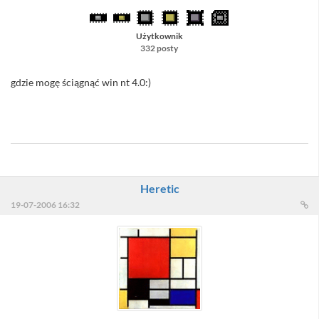
Użytkownik
332 posty
gdzie mogę ściągnąć win nt 4.0:)
//Sacull - zmniejszam emotki do jednej, a na przyszłość - opanuj się
...
Heretic
19-07-2006 16:32