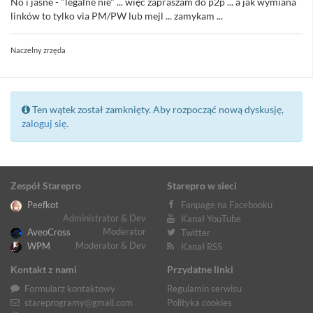
No i jasne - "legalne nie" ... więc zapraszam do p2p ... a jak wymiana
linków to tylko via PM/PW lub mejl ... zamykam ...
Naczelny zrzęda
Ten wątek został zamknięty. Aby rozpocząć nową dyskusję,
zaloguj się
.
Zespół Starepro
Starepro w sieci
Peefkot
Fanpage na Facebooku
Administrator & Dev
Kanał YouTube
Moderator
AveoCross
Twitter
Moderator & Dev
WPM
Kanał RSS
Kontakt z nami
Przydatne linki
Formularz kontaktowy
Regulamin serwisu
stareprogramy@gmail.com
Polityka cookies