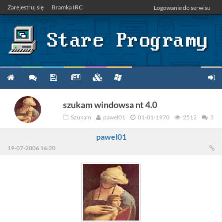
Zarejestruj się
Bramka IRC
Logowanie do serwisu
szukam windowsa nt 4.0
Szukam
pawel01
01-01-1970
2512
3
pawel01
19-07-2006 16:20