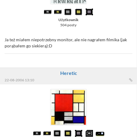
Użytkownik
504 posty
Ja też miałem niepotrzebny monitor, ale nie nagrałem filmika (jak
porąbałem go siekierą):D
Heretic
22-08-2006 13:10