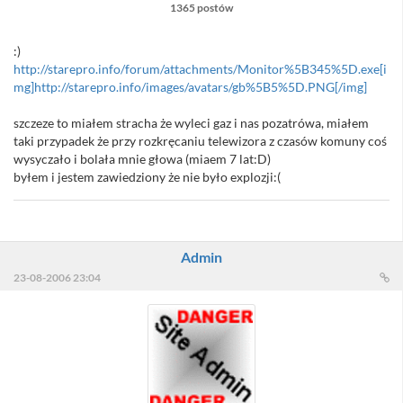
1365 postów
:)
http://starepro.info/forum/attachments/Monitor%5B345%5D.exe[i
mg]http://starepro.info/images/avatars/gb%5B5%5D.PNG[/img]
szczeze to miałem stracha że wyleci gaz i nas pozatrówa, miałem
taki przypadek że przy rozkręcaniu telewizora z czasów komuny coś
wysyczało i bolała mnie głowa (miaem 7 lat:D)
byłem i jestem zawiedziony że nie było explozji:(
Admin
23-08-2006 23:04