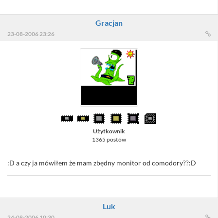
Gracjan
23-08-2006 23:26
Użytkownik
1365 postów
:D a czy ja mówiłem że mam zbędny monitor od comodory??:D
Luk
24-08-2006 10:30