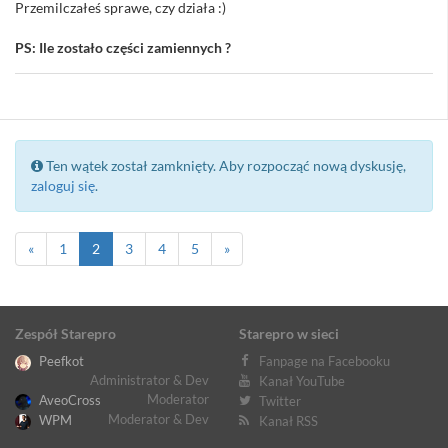
Przemilczałeś sprawe, czy działa :)
PS: Ile zostało części zamiennych ?
Ten wątek został zamknięty. Aby rozpocząć nową dyskusję,
zaloguj się
.
«
1
2
3
4
5
»
Zespół Starepro
Starepro w sieci
Peefkot
Fanpage na Facebooku
Administrator & Dev
Kanał YouTube
Moderator
AveoCross
Twitter
Moderator & Dev
WPM
Kanał RSS