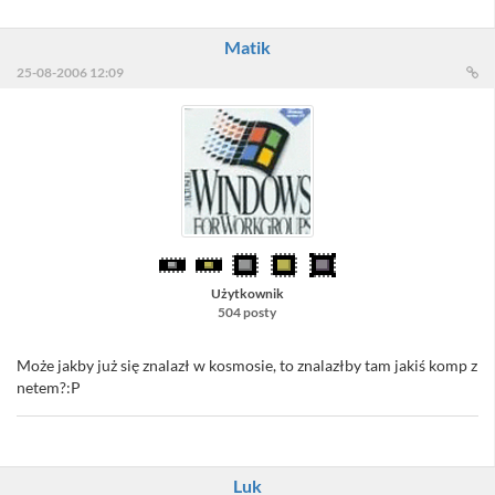
Matik
25-08-2006 12:09
Użytkownik
504 posty
Może jakby już się znalazł w kosmosie, to znalazłby tam jakiś komp z
netem?:P
Luk