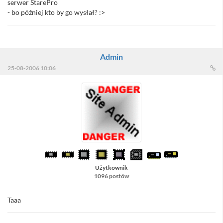
serwer StarePro
- bo później kto by go wysłał? :>
Admin
25-08-2006 10:06
Użytkownik
1096 postów
Taaa