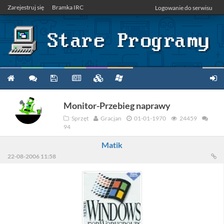
Zarejestruj się
Bramka IRC
Logowanie do serwisu
Monitor-Przebieg naprawy
Sprzęt
Gracjan
01-01-1970
24459
94
Matik
22-08-2006 11:58