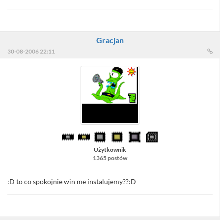
Gracjan
30-08-2006 22:11
Użytkownik
1365 postów
:D to co spokojnie win me instalujemy??:D