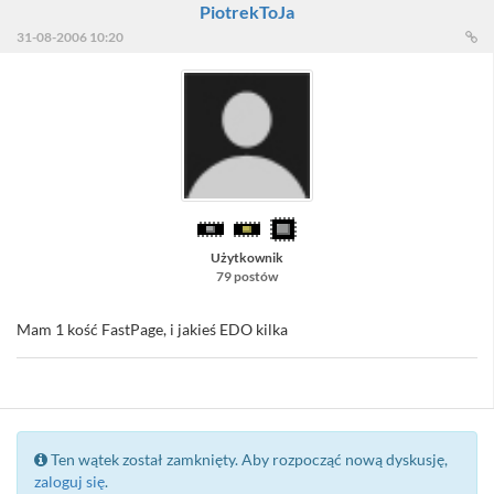
PiotrekToJa
31-08-2006 10:20
Użytkownik
79 postów
Mam 1 kość FastPage, i jakieś EDO kilka
Ten wątek został zamknięty. Aby rozpocząć nową dyskusję,
zaloguj się
.