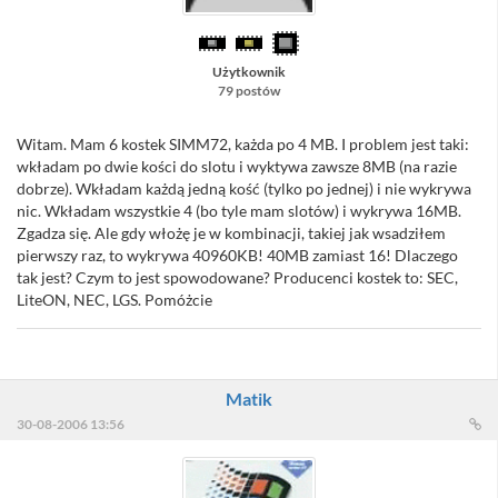
Użytkownik
79 postów
Witam. Mam 6 kostek SIMM72, każda po 4 MB. I problem jest taki:
wkładam po dwie kości do slotu i wyktywa zawsze 8MB (na razie
dobrze). Wkładam każdą jedną kość (tylko po jednej) i nie wykrywa
nic. Wkładam wszystkie 4 (bo tyle mam slotów) i wykrywa 16MB.
Zgadza się. Ale gdy włożę je w kombinacji, takiej jak wsadziłem
pierwszy raz, to wykrywa 40960KB! 40MB zamiast 16! Dlaczego
tak jest? Czym to jest spowodowane? Producenci kostek to: SEC,
LiteON, NEC, LGS. Pomóżcie
Matik
30-08-2006 13:56