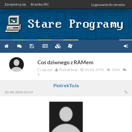
Zarejestruj się
Bramka IRC
Logowanie do serwisu
Coś dziwnego z RAMem
Sprzęt
PiotrekToJa
01-01-1970
3354
9
PiotrekToJa
30-08-2006 09:42