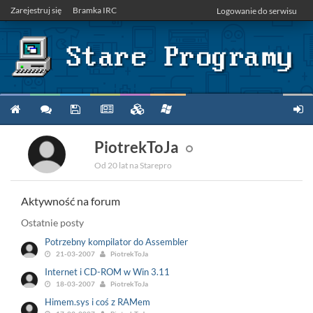
Zarejestruj się
Bramka IRC
Logowanie do serwisu
PiotrekToJa
Od 20 lat na Starepro
Aktywność na forum
Ostatnie posty
Potrzebny kompilator do Assembler
21-03-2007
PiotrekToJa
Internet i CD-ROM w Win 3.11
18-03-2007
PiotrekToJa
Himem.sys i coś z RAMem