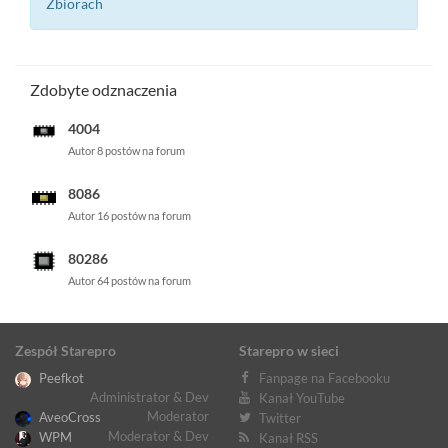
Zbiorach
Zdobyte odznaczenia
4004
Autor 8 postów na forum
8086
Autor 16 postów na forum
80286
Autor 64 postów na forum
Zespół Starepro
Starepro w sieci
Peefkot
Fanpage na Facebooku
Administrator & Dev
Kanał YouTube
Moderator
AveoCross
Twitter
Moderator & Dev
WPM
Kanał RSS