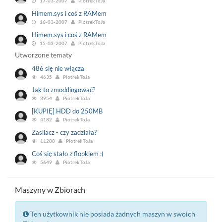
17-03-2007
PiotrekToJa
Himem.sys i coś z RAMem
16-03-2007
PiotrekToJa
Himem.sys i coś z RAMem
15-03-2007
PiotrekToJa
Utworzone tematy
486 się nie włącza
4635
PiotrekToJa
Jak to zmoddingować?
3954
PiotrekToJa
[KUPIĘ] HDD do 250MB
4182
PiotrekToJa
Zasilacz - czy zadziała?
11288
PiotrekToJa
Coś się stało z flopkiem :(
5649
PiotrekToJa
Maszyny w Zbiorach
Ten użytkownik nie posiada żadnych maszyn w swoich