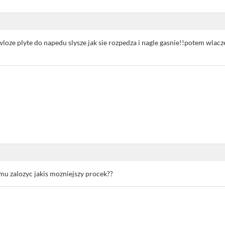
p wloze plyte do napedu slysze jak sie rozpedza i nagle gasnie!!potem wlac
mu zalozyc jakis mozniejszy procek??