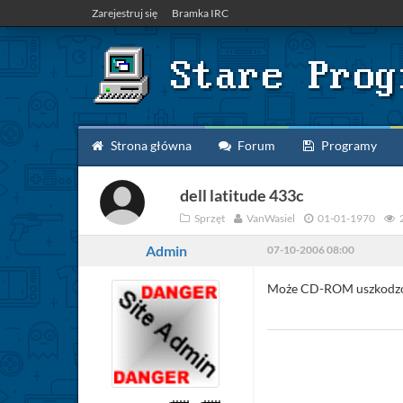
Zarejestruj się
Bramka IRC
Strona główna
Forum
Programy
dell latitude 433c
Sprzęt
VanWasiel
01-01-1970
Admin
07-10-2006 08:00
Może CD-ROM uszkodzony,