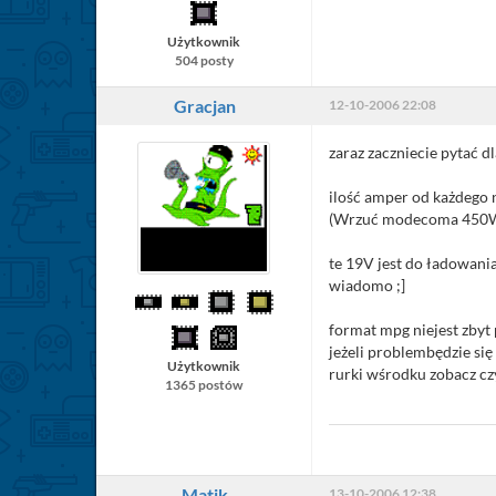
Użytkownik
504 posty
Gracjan
12-10-2006 22:08
zaraz zaczniecie pytać d
ilość amper od każdego n
(Wrzuć modecoma 450Wat
te 19V jest do ładowania
wiadomo ;]
format mpg niejest zbyt
jeżeli problembędzie 
Użytkownik
rurki wśrodku zobacz cz
1365 postów
Matik
13-10-2006 12:38