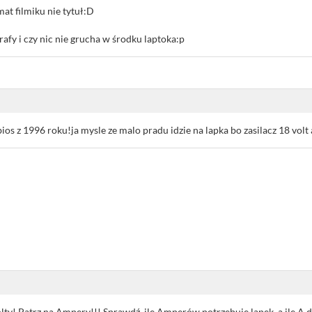
rmat filmiku nie tytuł:D
afy i czy nic nie grucha w środku laptoka:p
bios z 1996 roku!ja mysle ze malo pradu idzie na lapka bo zasilacz 18 volt
olty! Patrz na Ampery!!! Sprawdź, ile Amperów potrzebuje lapek, a ile A da