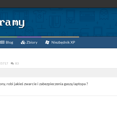
Blog
Zbiory
Niezbędnik XP
25717
83
 robi jakieś zwarcie i zabezpieczenia gaszą laptopa ?