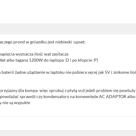
laczego prond w gniazdku jest niebieski :upset:
apięcia wyznacza ilość wat zasilacza
 albo tagana 1200W do laptopa :D i po kłopcie :P)
 baterii żadne użądzenie w laptoku nie pobiera vęcej jak 5V i znikome ilo
 przyjazny dla kompa więc sprubuj z płytą vcd jeżeli problem się powtuż
się powdażać sprawdź czy kondensatory na konwenteże AC ADAPTOR al
y nie są wypukłe