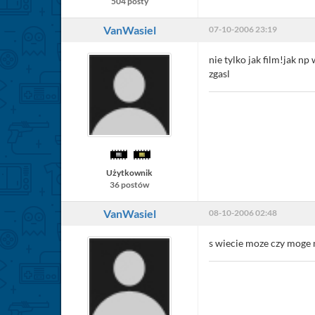
504 posty
VanWasiel
07-10-2006 23:19
nie tylko jak film!jak n
zgasl
Użytkownik
36 postów
VanWasiel
08-10-2006 02:48
s wiecie moze czy moge 