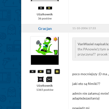
Użytkownik
36 postów
Gracjan
11-10-2006 17:33
VanWasiel napisał/a:
thx PAnowie!z tym sob
przyczyna?? procek 
poco mocniejszy :D ma 
jaki eto są filmiki??
Użytkownik
1365 postów
admin nie załamuj mnie!
adapteżezasilania)
powiedz mi