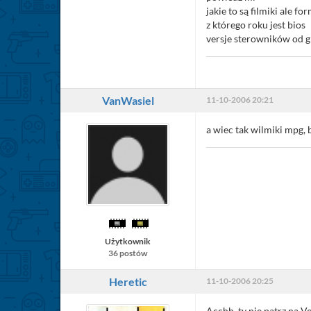
jakie to są filmiki ale fo
z którego roku jest bios
versje sterowników od gr
VanWasiel
11-10-2006 20:21
a wiec tak wilmiki mpg, 
Użytkownik
36 postów
Heretic
11-10-2006 20:25
Acchh, ty nie patrz na V