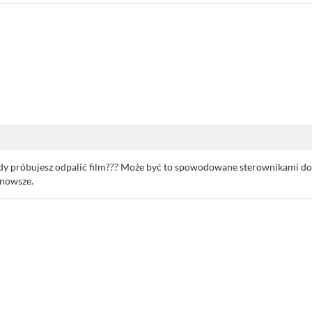
o gdy próbujesz odpalić film??? Może być to spowodowane sterownikami d
 nowsze.