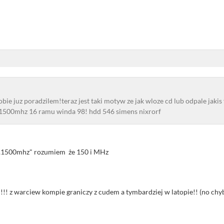
ie juz poradzilem!teraz jest taki motyw ze jak wloze cd lub odpale jakis 
1500mhz 16 ramu winda 98! hdd 546 simens nixrorf
,,1500mhz" rozumiem że 150 i MHz
!!! z warciew kompie graniczy z cudem a tymbardziej w latopie!! (no chy