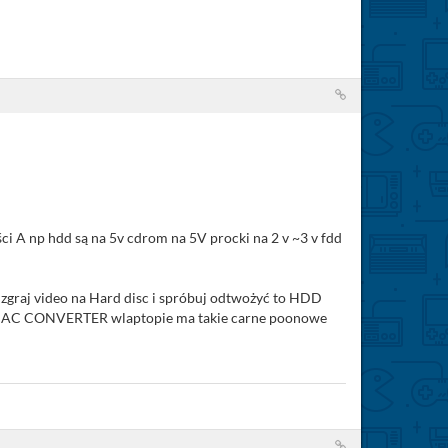
ści A np hdd są na 5v cdrom na 5V procki na 2 v ~3 v fdd
y zgraj video na Hard disc i spróbuj odtwożyć to HDD
bo AC CONVERTER wlaptopie ma takie carne poonowe