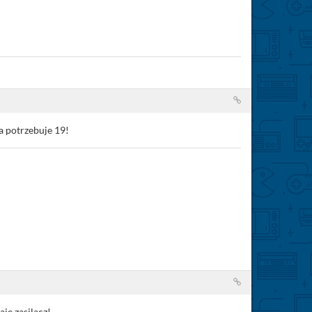
 a potrzebuje 19!
je zasilacz!