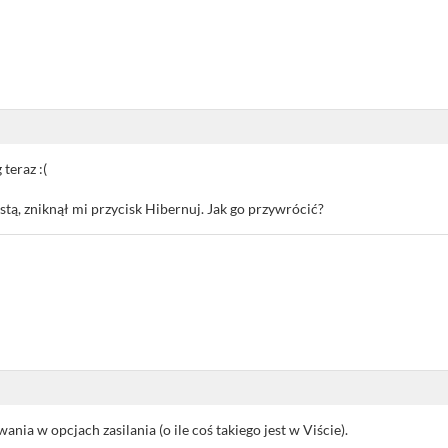
teraz :(
tą, zniknął mi przycisk Hibernuj. Jak go przywrócić?
nia w opcjach zasilania (o ile coś takiego jest w Viście).