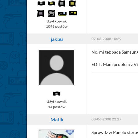
Użytkownik
1096 postów
jakbu
07-06-2008 10:29
No, mi też pada Samsung 
EDIT: Mam problem z Vis
Użytkownik
14 postów
Matik
08-06-2008 22:27
Sprawdź w Panelu sterowa