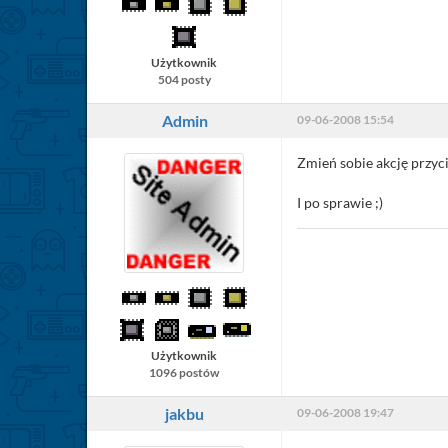
Użytkownik
504 posty
Admin
09-06-2008 15:54
Zmień sobie akcję przyci
I po sprawie ;)
Użytkownik
1096 postów
jakbu
09-06-2008 19:47