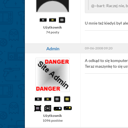
@~bart: Raczej nie, b
U mnie też kiedyś był al
Użytkownik
74 posty
Admin
09-06-2008 09:20
A odkąd to się komputer
Teraz maszynkę to się usyp
Użytkownik
1096 postów