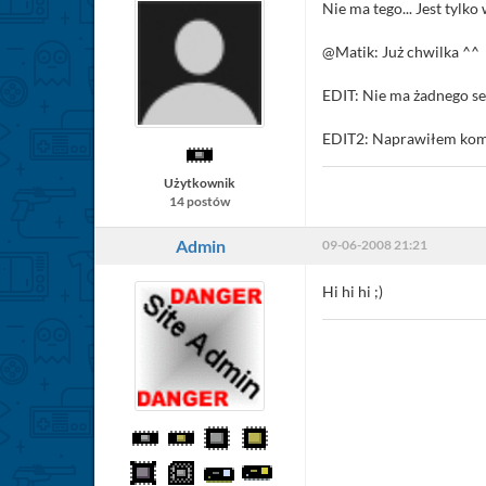
Nie ma tego... Jest tylko
@Matik: Już chwilka ^^
EDIT: Nie ma żadnego s
EDIT2: Naprawiłem kome
Użytkownik
14 postów
Admin
09-06-2008 21:21
Hi hi hi ;)