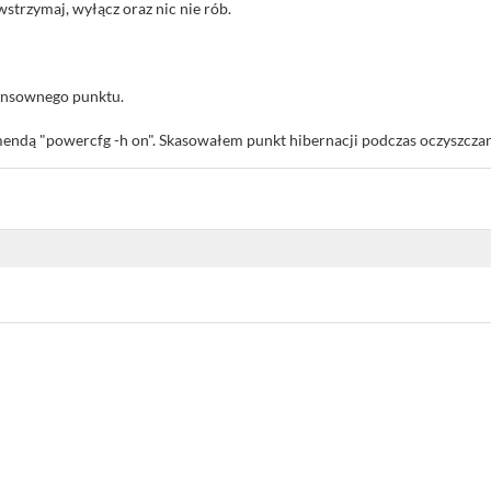
 wstrzymaj, wyłącz oraz nic nie rób.
ensownego punktu.
ndą "powercfg -h on". Skasowałem punkt hibernacji podczas oczyszczan