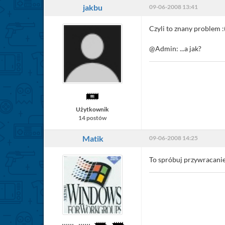
jakbu
09-06-2008 13:41
Czyli to znany problem :
@Admin: ...a jak?
Użytkownik
14 postów
Matik
09-06-2008 14:25
To spróbuj przywracanie