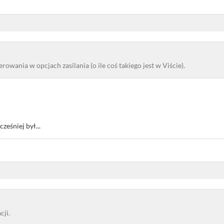
owania w opcjach zasilania (o ile coś takiego jest w Viście).
ześniej był...
cji.