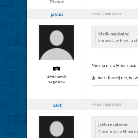
74 posty
jakbu
09-06-2008 07:24
Matik napisał/a:
Sprawdź w Panelu ster
Nie ma nic o Hibernacji.
Użytkownik
@~bart: Raczej nie, bo wc
14 postów
bart
09-06-2008 07:35
jakbu napisał/a:
Nie ma nic o Hiberna