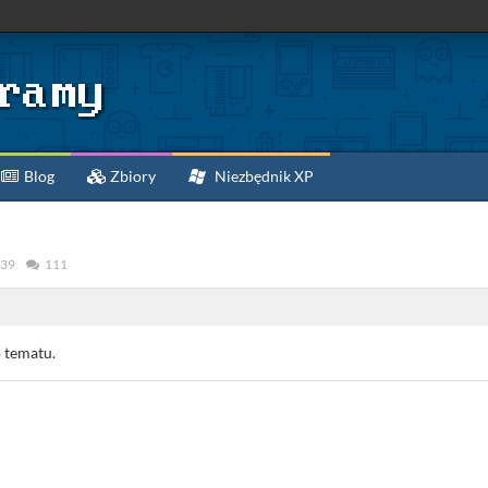
Blog
Zbiory
Niezbędnik XP
39
111
 tematu.