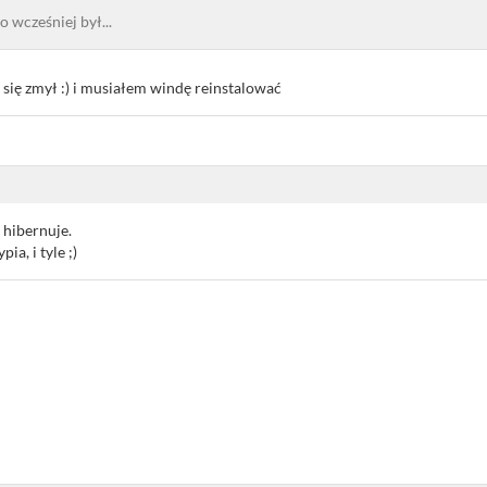
o wcześniej był...
e się zmył :) i musiałem windę reinstalować
 hibernuje.
ia, i tyle ;)