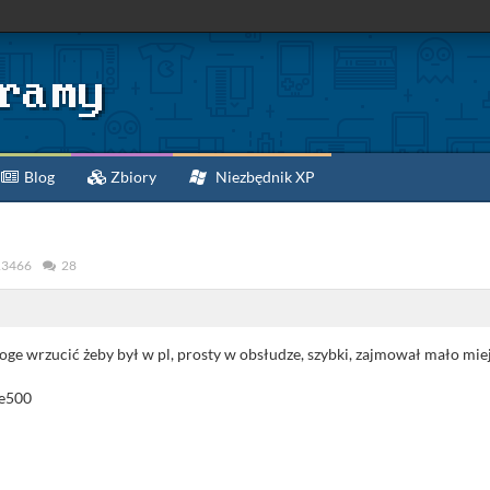
Blog
Zbiory
Niezbędnik XP
3466
28
ge wrzucić żeby był w pl, prosty w obsłudze, szybki, zajmował mało miejsc
 e500