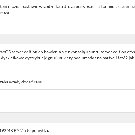
stem mozna postawic w godzinke a drugą poświęcić na konfiguracje. mnie
pasowej
aoOS server edition do bawienia się z konsolą ubuntu server edition czys
yskietkowe dystrybucje gnu/linux czy pod umsdos na partycji fat32 jak n
 trzeba wtedy dodać ramu
a 192MB RAMu to pomyłka.