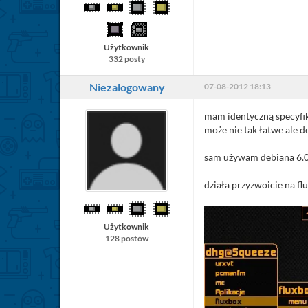
Użytkownik
332 posty
Niezalogowany
07-08-2012 18:13
mam identyczną specyfi
może nie tak łatwe ale de
sam używam debiana 6.0
działa przyzwoicie na fl
Użytkownik
128 postów