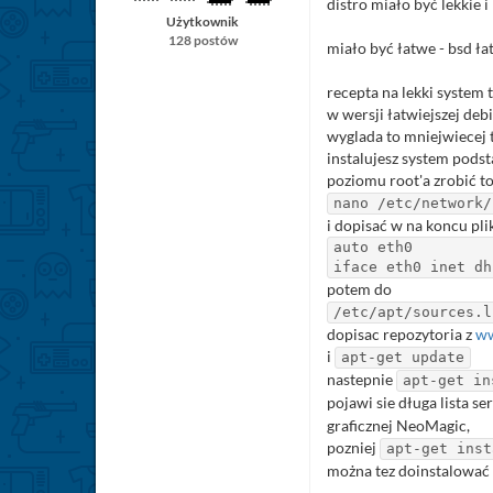
distro miało być lekkie 
Użytkownik
128 postów
miało być łatwe - bsd ła
recepta na lekki system t
w wersji łatwiejszej deb
wyglada to mniejwiecej 
instalujesz system podst
poziomu root'a zrobić to
nano /etc/network/
i dopisać w na koncu pli
auto eth0
iface eth0 inet dh
potem do
/etc/apt/sources.l
dopisac repozytoria z
ww
i
apt-get update
nastepnie
apt-get in
pojawi sie długa lista 
graficznej NeoMagic,
pozniej
apt-get inst
można tez doinstalować