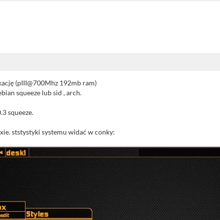
kację (pIII@700Mhz 192mb ram)
bian squeeze lub sid , arch.
.3 squeeze.
uxie. ststystyki systemu widać w conky: