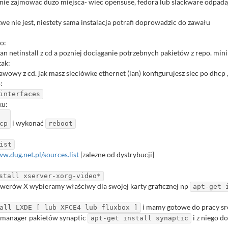
i nie zajmowac duzo miejsca- wiec opensuse, fedora lub slackware odpada
twe nie jest, niestety sama instalacja potrafi doprowadzic do zawału
o:
ian netinstall z cd a pozniej dociąganie potrzebnych pakietów z repo. m
tak:
awowy z cd. jak masz sieciówke ethernet (lan) konfigurujesz siec po dhcp ,
:
interfaces
ku:
i wykonać
cp
reboot
ist
w.dug.net.pl/sources.list
[zalezne od dystrybucji]
stall xserver-xorg-video*
serwerów X wybieramy właściwy dla swojej karty graficznej np
apt-get 
i mamy gotowe do pracy s
all LXDE [ lub XFCE4 lub fluxbox ]
 manager pakietów synaptic
i z niego d
apt-get install synaptic