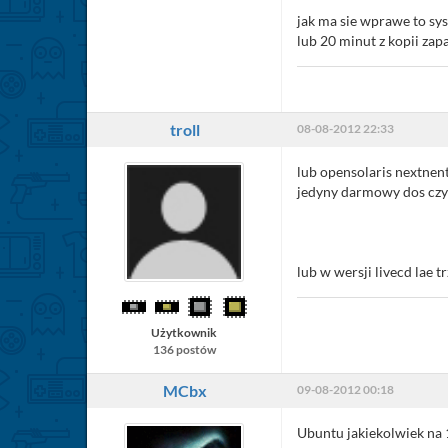
jak ma sie wprawe to sy
lub 20 minut z kopii za
troll
08-08-2012 22:33
lub opensolaris nextnent
jedyny darmowy dos czy d
lub w wersji livecd lae
Użytkownik
136 postów
MCbx
09-08-2012 00:18
Ubuntu jakiekolwiek n