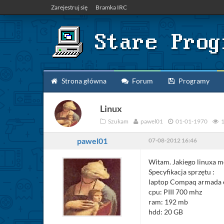
Zarejestruj się
Bramka IRC
Strona główna
Forum
Programy
Linux
Szukam
pawel01
01-01-1970
1
pawel01
07-08-2012 16:46
Witam. Jakiego linuxa mo
Specyfikacja sprzętu :
laptop Compaq armada
cpu: PIII 700 mhz
ram: 192 mb
hdd: 20 GB