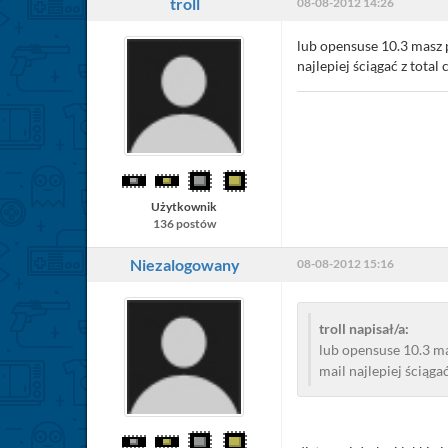
troll
08-08-2012 14:26
lub opensuse 10.3 masz p
najlepiej ściągać z total
Użytkownik
136 postów
Niezalogowany
08-08-2012 15:16
troll napisał/a:
lub opensuse 10.3 ma
mail najlepiej ściąga