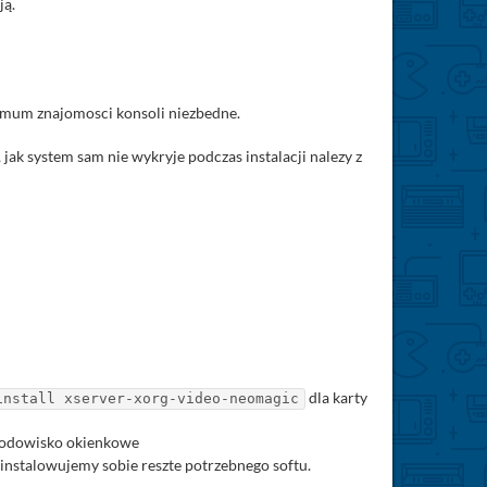
ją.
inimum znajomosci konsoli niezbedne.
 jak system sam nie wykryje podczas instalacji nalezy z
dla karty
install xserver-xorg-video-neomagic
rodowisko okienkowe
oinstalowujemy sobie reszte potrzebnego softu.