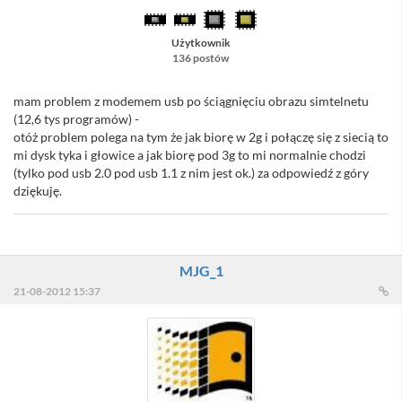
Użytkownik
136 postów
mam problem z modemem usb po ściągnięciu obrazu simtelnetu
(12,6 tys programów) -
otóż problem polega na tym że jak biorę w 2g i połączę się z siecią to
mi dysk tyka i głowice a jak biorę pod 3g to mi normalnie chodzi
(tylko pod usb 2.0 pod usb 1.1 z nim jest ok.) za odpowiedź z góry
dziękuję.
MJG_1
21-08-2012 15:37