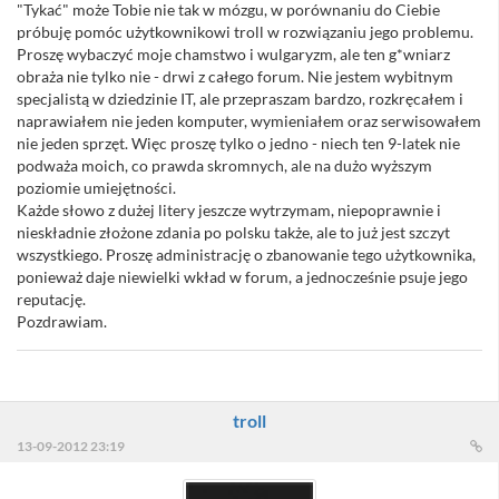
"Tykać" może Tobie nie tak w mózgu, w porównaniu do Ciebie
próbuję pomóc użytkownikowi troll w rozwiązaniu jego problemu.
Proszę wybaczyć moje chamstwo i wulgaryzm, ale ten g*wniarz
obraża nie tylko nie - drwi z całego forum. Nie jestem wybitnym
specjalistą w dziedzinie IT, ale przepraszam bardzo, rozkręcałem i
naprawiałem nie jeden komputer, wymieniałem oraz serwisowałem
nie jeden sprzęt. Więc proszę tylko o jedno - niech ten 9-latek nie
podważa moich, co prawda skromnych, ale na dużo wyższym
poziomie umiejętności.
Każde słowo z dużej litery jeszcze wytrzymam, niepoprawnie i
nieskładnie złożone zdania po polsku także, ale to już jest szczyt
wszystkiego. Proszę administrację o zbanowanie tego użytkownika,
ponieważ daje niewielki wkład w forum, a jednocześnie psuje jego
reputację.
Pozdrawiam.
troll
13-09-2012 23:19