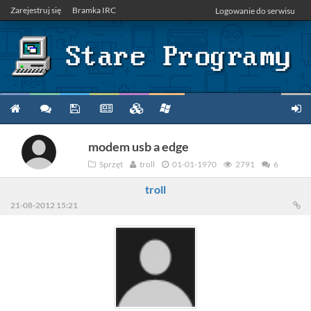
Zarejestruj się
Bramka IRC
Logowanie do serwisu
modem usb a edge
Sprzęt
troll
01-01-1970
2791
6
troll
21-08-2012 15:21