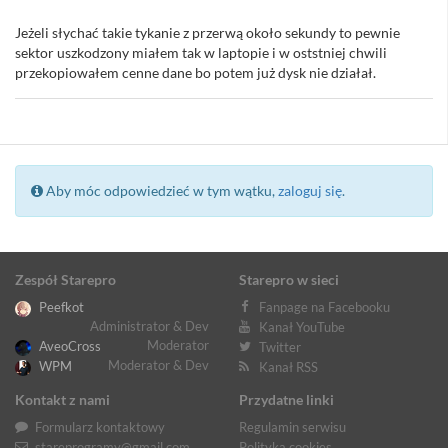
Jeżeli słychać takie tykanie z przerwą około sekundy to pewnie
sektor uszkodzony miałem tak w laptopie i w oststniej chwili
przekopiowałem cenne dane bo potem już dysk nie działał.
Aby móc odpowiedzieć w tym wątku,
zaloguj się
.
Zespół Starepro
Starepro w sieci
Peefkot
Fanpage na Facebooku
Administrator & Dev
Kanał YouTube
Moderator
AveoCross
Twitter
Moderator & Dev
WPM
Kanał RSS
Kontakt z nami
Przydatne linki
Formularz kontaktowy
Regulamin serwisu
stareprogramy@gmail.com
Polityka cookies