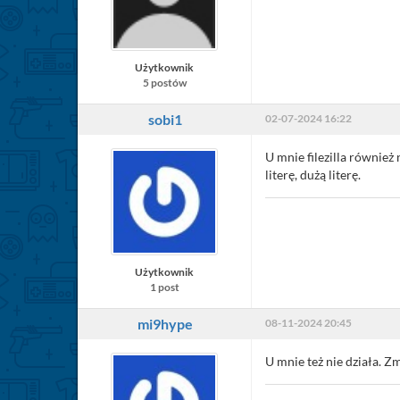
Użytkownik
5 postów
sobi1
02-07-2024 16:22
U mnie filezilla również
literę, dużą literę.
Użytkownik
1 post
mi9hype
08-11-2024 20:45
U mnie też nie działa. Z