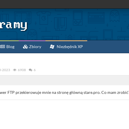
Blog
Zbiory
Niezbędnik XP
0-2023
6908
6
rwer FTP przekierowuje mnie na stronę główną stare.pro. Co mam zrobić