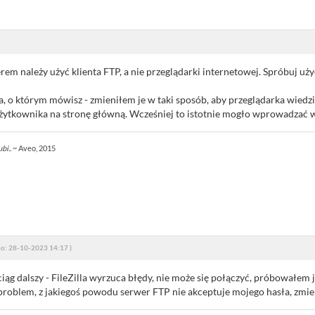
rem należy użyć klienta FTP, a nie przeglądarki internetowej. Spróbuj uży
, o którym mówisz - zmieniłem je w taki sposób, aby przeglądarka wiedz
żytkownika na stronę główną. Wcześniej to istotnie mogło wprowadzać w
bi..
~ Aveo, 2015
o: 28-10-2023 14:17 )
ąg dalszy - FileZilla wyrzuca błędy, nie może się połączyć, próbowałem j
oblem, z jakiegoś powodu serwer FTP nie akceptuje mojego hasła, zmieni