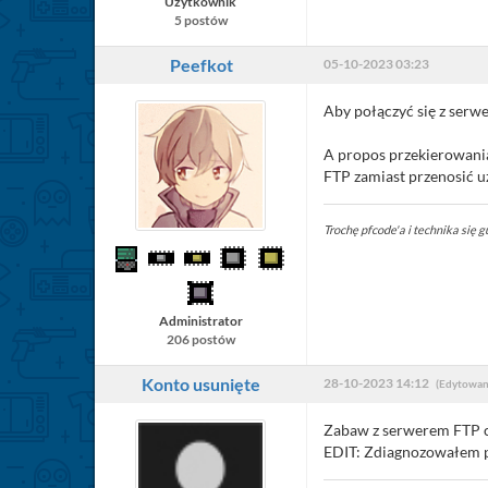
Użytkownik
5 postów
Peefkot
05-10-2023 03:23
Aby połączyć się z serwe
A propos przekierowania
FTP zamiast przenosić u
Trochę pfcode'a i technika się gu
Administrator
206 postów
Konto usunięte
28-10-2023 14:12
(Edytowan
Zabaw z serwerem FTP ci
EDIT: Zdiagnozowałem pr