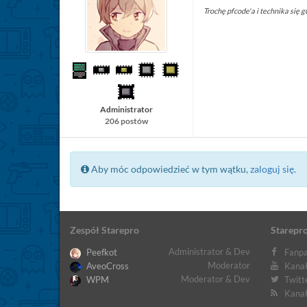
Trochę pfcode'a i technika się gu
Administrator
206 postów
Aby móc odpowiedzieć w tym wątku,
zaloguj się
.
Zespół Starepro
Starepro
Administrator & Dev
Peefkot
Fanpa
Moderator
AveoCross
Kanał
Moderator & Dev
WPM
Twitt
Kanał