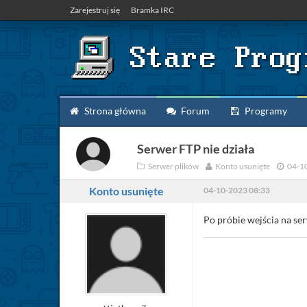
Zarejestruj się
Bramka IRC
Strona główna
Forum
Programy
Serwer FTP nie działa
Serwer plików
Konto usunięte
04-1
Konto usunięte
04-10-2023 08:33
Po próbie wejścia na se