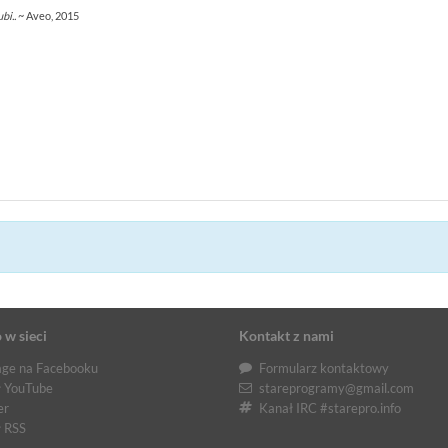
bi..
~ Aveo, 2015
 w sieci
Kontakt z nami
ge na Facebooku
Formularz kontaktowy
 YouTube
stareprogramy@gmail.com
er
Kanał IRC #starepro.info
 RSS