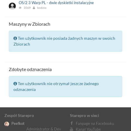
OS/2 3 Warp PL - dwie dyskietki instalacyjne
3569
bodzio
Maszyny w Zbiorach
Ten użytkownik nie posiada żadnych maszyn w swoich
Zbiorach
Zdobyte odznaczenia
Ten użytkownik nie otrzymał jeszcze żadnego
odznaczenia
Zespół Starepro
Starepro w sieci
Peefkot
Fanpage na Facebooku
Administrator & Dev
Kanał YouTube