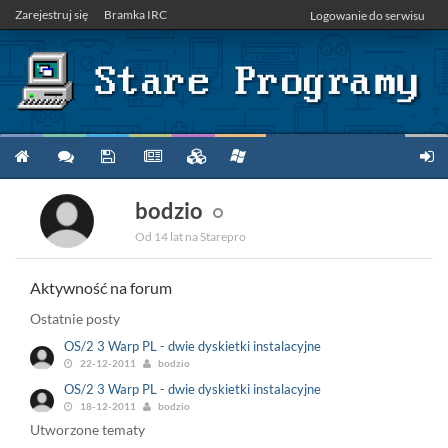
Zarejestruj się
Bramka IRC
Logowanie do serwisu
bodzio
Od 14 lat na Starepro
Aktywność na forum
Ostatnie posty
OS/2 3 Warp PL - dwie dyskietki instalacyjne
22-12-2011
bodzio
OS/2 3 Warp PL - dwie dyskietki instalacyjne
18-12-2011
bodzio
Utworzone tematy