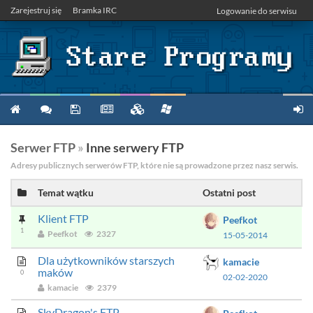
Zarejestruj się
Bramka IRC
Logowanie do serwisu
Serwer FTP
»
Inne serwery FTP
Adresy publicznych serwerów FTP, które nie są prowadzone przez nasz serwis.
Temat wątku
Ostatni post
Klient FTP
Peefkot
1
Peefkot
2327
15-05-2014
Dla użytkowników starszych
kamacie
maków
0
02-02-2020
kamacie
2379
SkyDragon's FTP