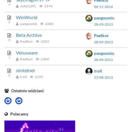
Peefkot
4
JoKo12PL
3574
06-11-2014
WinWorld
pangoomis
0
pangoomis
2200
28-09-2013
Beta Archive
Peefkot
0
Peefkot
2203
28-09-2013
Vetusware
pangoomis
1
Peefkot
2409
28-09-2013
simtelnet
troll
0
troll
2193
13-08-2013
Ostatnio widziani
Polecamy