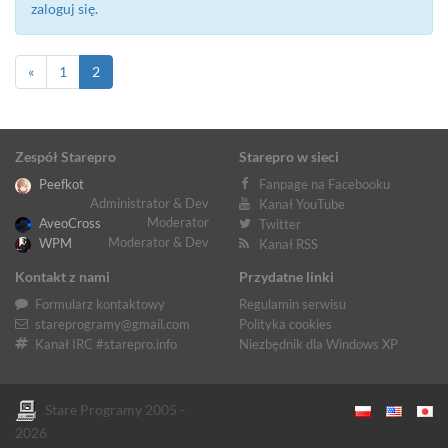
zaloguj się
.
«
1
2
Zespół Starepro
Starepro w sieci
Peefkot
Fanpage na Facebooku
Administrator & Dev
Kanał YouTube
Moderator
AveoCross
Twitter
Moderator & Dev
WPM
Kanał RSS
Kontakt z nami
Przydatne linki
Formularz kontaktowy
Regulamin serwisu
stareprogramy@gmail.com
Polityka cookies
Kanał IRC #starepro.info
Niezbędnik dla Windows XP
Stare Programy 2005 -
2026