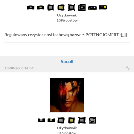
Użytkownik
1096 postów
Regulowany rezystor nosi fachową nazwe = POTENCJOMERT :]]]]]
Sacull
13-08-2005 14:36
Użytkownik
315 postów