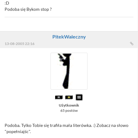
:D
Podoba się Bykom stop ?
PitekWaleczny
13-08-2005 22:16
Użytkownik
65 postów
Podoba. Tylko Tobie się trafiła mała literówka. :) Zobacz na słowo
"popełniajśc".