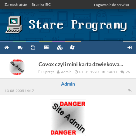
Zarejestruj się
Bramka IRC
Logowanie do serwisu
Covox czyli mini karta dzwiekowa...
Sprzęt
Admin
01-01-1970
14011
26
Admin
13-08-2005 14:17