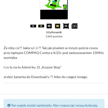
Użytkownik
1365 postów
Że niby co?? Jakie sz i ś ?? Tak jak pisałem w innym poście covox
przy laptopie COMPAQ Contura 4/25c pod zastosowaniem 15MHz
wymięka.
I co ty na to Admin’ku :D ,,Kozom Stop’’
zrobić banerka do Download'u ?? Albo do czegoś innego.
Ten wątek został zamknięty. Aby rozpocząć nową dyskusję,