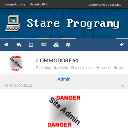
Zarejestruj się
Bramka IRC
Logowanie do serwisu
COMMODORE 64
Offtop
Admin
01-01-1970
13217
38
Admin
02-10-2005 22:12