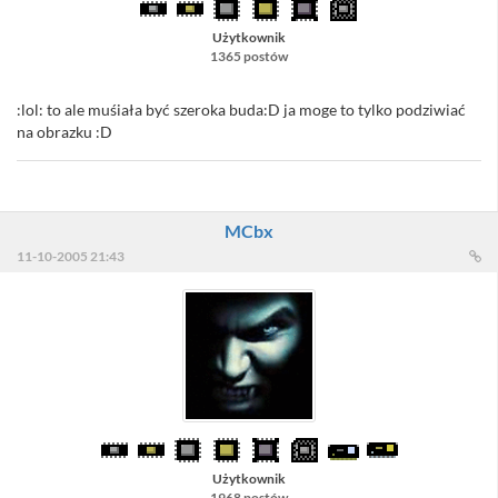
Użytkownik
1365 postów
:lol: to ale muśiała być szeroka buda:D ja moge to tylko podziwiać
na obrazku :D
MCbx
11-10-2005 21:43
Użytkownik
1968 postów