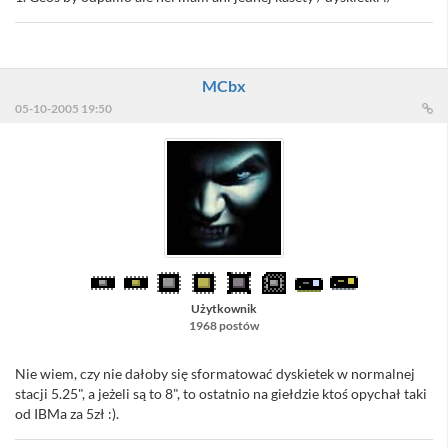
MCbx
05-10-2005 19:50
Użytkownik
1968 postów
Nie wiem, czy nie dałoby się sformatować dyskietek w normalnej
stacji 5.25", a jeżeli są to 8", to ostatnio na giełdzie ktoś opychał taki
od IBMa za 5zł :).