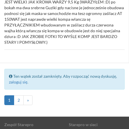
JEST WIELKI JAK KROWA WARZY 9,5 Kg (WARZYŁEM :D) po
bokah ma dwa srebrne Guziki gdy nacisne je jednocześnie obudowa
podnosi się jak maska w samochodzie ma tesz ogromny zaśilacz AT
150WAT jest naprawde wielki kompa włancza sę
PRZYŁĄCZNIKIEM wbudowanym w zaśilacz durza czerwona
wajha którą włancza się kompa w obudowie jest do niej specjalna
dziura :D JAK ZROBIE FOTKI TO WYŚLE KOMP JEST BARDZO
STARY I POMYSŁOWY:)
Ten wątek został zamknięty. Aby rozpocząć nową dyskusję,
zaloguj się
.
1
2
»
Zespół Starepro
Starepro w sieci