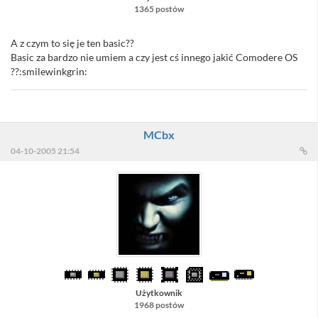
1365 postów
A z czym to się je ten basic??
Basic za bardzo nie umiem a czy jest cś innego jakić Comodere OS
??:smilewinkgrin:
MCbx
04-10-2005 21:54
Użytkownik
1968 postów