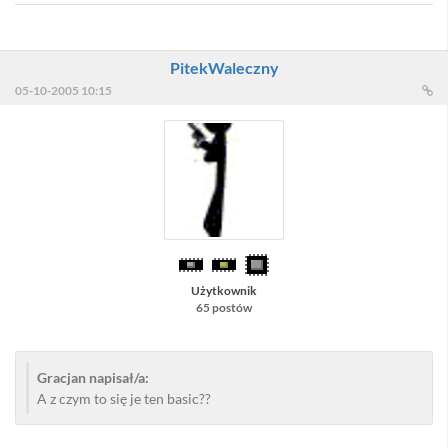
PitekWaleczny
05-10-2005 10:15
Użytkownik
65 postów
Gracjan napisał/a:
A z czym to się je ten basic??