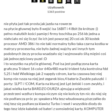
Użytkownik
1365 postów
nie płyta jast tak prosta jak jazda na rowerze
na płycie głuwnej było 8 wejść isa 16BIT i 4 8bit (te krótsze :))
pełno malutkih kości pamięci firmy toschiba po 256 kb jedna a
niehciało mi się liczyć ile ich jest powyrzej 20 coś ok 30 kostek
procesor AMD 386 i to nie taki normalny tylko taka czarna kostka w
matrycy procesorka, nie było żadnej wajchy ani innych tym
podobnych żeczy procka wsadzało się i wyjmowało śiłą mięśni coś
jak jednoczęściowy puzel :D
i to wszystko na płyćie głównej. Pod isa jest podłączona karta
graficzna Trident 16 color 640x480 marki trident łyta kontrolna fdd
5,25 i hdd Wielkiego jak 2 napędy cdrom, karta czasowa bez niej
komp nie rusza na niej jest zegarek bios,4 baterie Zwykłe paluszki i
porty: 1LPT i !COM, Karta na kturej jest Lpt żeński i com zwykły, i
jakaś wielka karta BARDZO DURZA ajmująca większość
przestrzeni wzdłurz kompa niczym się nie kończy tzn nic do niej się
nie podłancza próc pc speakera Ma tesz wbudowaną piszczałke do
niej tesz się podłancza klawisz Turbo i reset i wszystkie diody do
tego tesz idzie kabelek od bateri z somsiedniej karty. KOMPUTER