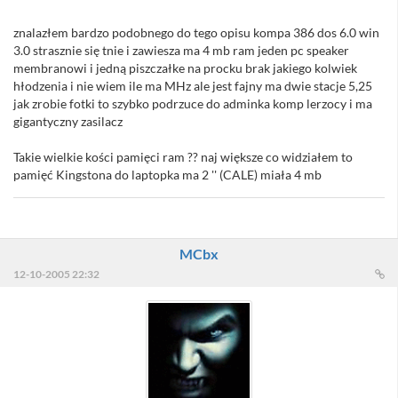
znalazłem bardzo podobnego do tego opisu kompa 386 dos 6.0 win
3.0 strasznie się tnie i zawiesza ma 4 mb ram jeden pc speaker
membranowi i jedną piszczałke na procku brak jakiego kolwiek
hłodzenia i nie wiem ile ma MHz ale jest fajny ma dwie stacje 5,25
jak zrobie fotki to szybko podrzuce do adminka komp lerzocy i ma
gigantyczny zasilacz
Takie wielkie kości pamięci ram ?? naj większe co widziałem to
pamięć Kingstona do laptopka ma 2 '' (CALE) miała 4 mb
MCbx
12-10-2005 22:32