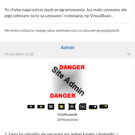
To chyba najprostszy jezyk programowania. Juz malo uzywany, ale
jego odmiany za to sa uzywane i rozwiajne, np VisualBasic.
Nie możesz zobaczyć mojego opisu, ponieważ masz za starą wersję przeglądarki.
Admin
05-10-2005 17:20
Użytkownik
1096 postów
1. Geos by odpalilo ale nei mam ani jednej kasety / dyskietki :/