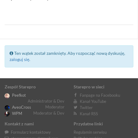
//Sacull - znaczy się "wasz" ... na szczęście panuje demokracja i mogę
się dalej wyłamywać ... :)
Ten wątek został zamknięty. Aby rozpocząć nową dyskusję,
zaloguj się
.
Zespół Starepro
Starepro w sieci
Peefkot
Fanpage na Facebooku
Administrator & Dev
Kanał YouTube
Moderator
AveoCross
Twitter
Moderator & Dev
WPM
Kanał RSS
Kontakt z nami
Przydatne linki
Formularz kontaktowy
Regulamin serwisu