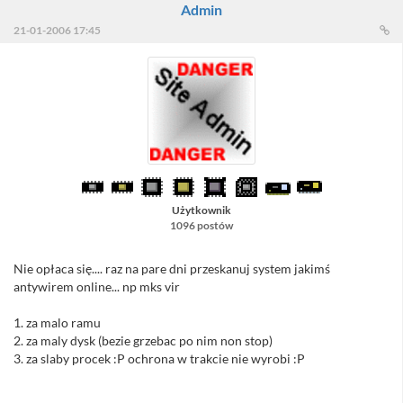
Admin
21-01-2006 17:45
Użytkownik
1096 postów
Nie opłaca się.... raz na pare dni przeskanuj system jakimś
antywirem online... np mks vir
1. za malo ramu
2. za maly dysk (bezie grzebac po nim non stop)
3. za slaby procek :P ochrona w trakcie nie wyrobi :P
//Sacull - podał tylko RAM i dysk, więc jakim cudem znasz "wartość"