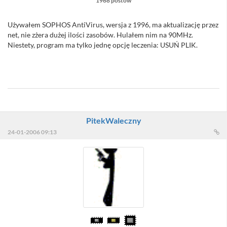
1968 postów
Używałem SOPHOS AntiVirus, wersja z 1996, ma aktualizację przez
net, nie zżera dużej ilości zasobów. Hulałem nim na 90MHz.
Niestety, program ma tylko jednę opcję leczenia: USUŃ PLIK.
//Sacull - heh, mam wersję 3.23 na płytce Enter-a z września '99
roku ... :)
PitekWaleczny
24-01-2006 09:13