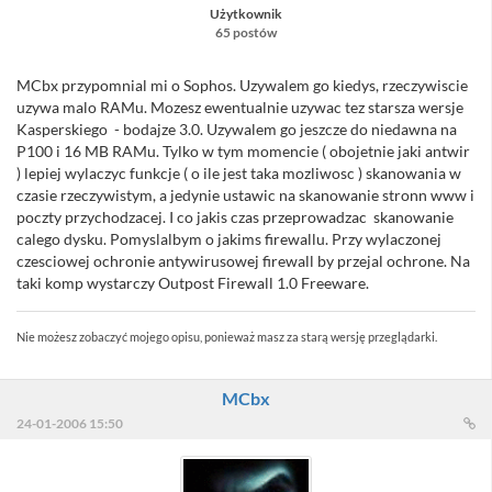
Użytkownik
65 postów
MCbx przypomnial mi o Sophos. Uzywalem go kiedys, rzeczywiscie
uzywa malo RAMu. Mozesz ewentualnie uzywac tez starsza wersje
Kasperskiego - bodajze 3.0. Uzywalem go jeszcze do niedawna na
P100 i 16 MB RAMu. Tylko w tym momencie ( obojetnie jaki antwir
) lepiej wylaczyc funkcje ( o ile jest taka mozliwosc ) skanowania w
czasie rzeczywistym, a jedynie ustawic na skanowanie stronn www i
poczty przychodzacej. I co jakis czas przeprowadzac skanowanie
calego dysku. Pomyslalbym o jakims firewallu. Przy wylaczonej
czesciowej ochronie antywirusowej firewall by przejal ochrone. Na
taki komp wystarczy Outpost Firewall 1.0 Freeware.
Nie możesz zobaczyć mojego opisu, ponieważ masz za starą wersję przeglądarki.
MCbx
24-01-2006 15:50