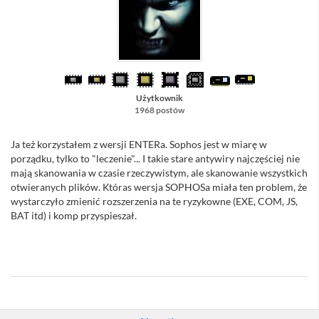
Użytkownik
1968 postów
Ja też korzystałem z wersji ENTERa. Sophos jest w miarę w
porządku, tylko to "leczenie"... I takie stare antywiry najczęściej nie
mają skanowania w czasie rzeczywistym, ale skanowanie wszystkich
otwieranych plików. Któras wersja SOPHOSa miała ten problem, że
wystarczyło zmienić rozszerzenia na te ryzykowne (EXE, COM, JS,
BAT itd) i komp przyspieszał.
//Sacull - hehehe, w przypadku starych "antivirów" to zwłaszcza
*.com ... :D