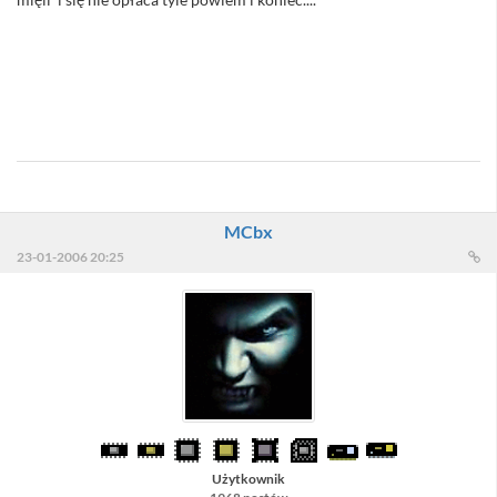
//Sacull - tak się składa, że AntiVir Guard "domyślnie" nie skanuje
obrazków ... :) a skanowanie plików *.htm i *.html trwa ułamki
sekund ... :)
//Admin - Chyba ze tak... :)
MCbx
23-01-2006 20:25
Użytkownik