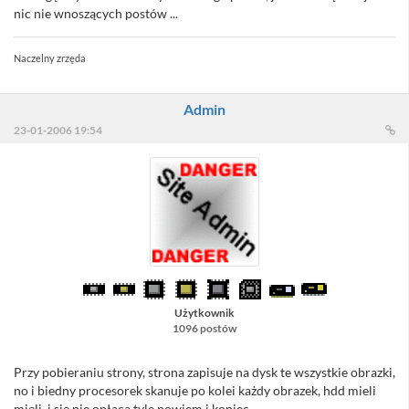
nic nie wnoszących postów ...
Naczelny zrzęda
Admin
23-01-2006 19:54
Użytkownik
1096 postów
Przy pobieraniu strony, strona zapisuje na dysk te wszystkie obrazki,
no i biedny procesorek skanuje po kolei każdy obrazek, hdd mieli
mięli i się nie opłaca tyle powiem i koniec....