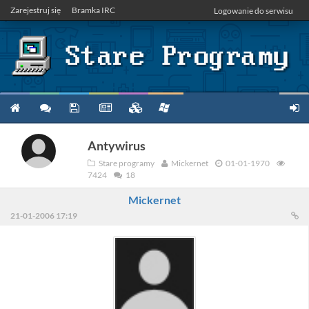
Zarejestruj się
Bramka IRC
Logowanie do serwisu
Antywirus
Stare programy
Mickernet
01-01-1970
7424
18
Mickernet
21-01-2006 17:19