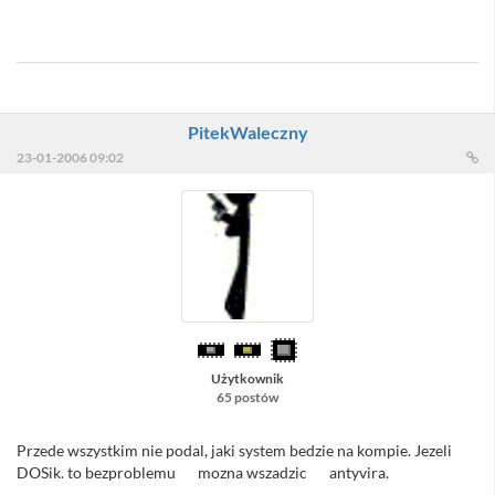
procka? Może masz kryształową kulę? Może podasz liczby do
dużego lotka? :)
PitekWaleczny
23-01-2006 09:02
Użytkownik
65 postów
Przede wszystkim nie podal, jaki system bedzie na kompie. Jezeli
DOSik. to bezproblemu
(*)
mozna wszadzic
(*)
antyvira.