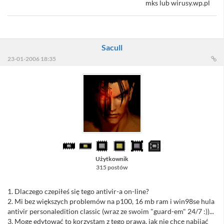
tym skrócie stawiamy kropkę - przyp. Sacull)
mks lub wirusy.wp.pl
Sacull
23-01-2006 18:35
Użytkownik
315 postów
1. Dlaczego czepiłeś się tego antivir-a on-line?
2. Mi bez większych problemów na p100, 16 mb ram i win98se hula
antivir personaledition classic (wraz ze swoim "guard-em" 24/7 :))...
3. Mogę edytować to korzystam z tego prawa, jak nie chcę nabijać