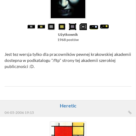
Użytkownik
1968 postów
Jest tez wersja tylko dla pracowników pewnej krakowskiej akademii
dostepna w podkatalogu "/ftp" strony tej akademii szerokiej
publiczności :D.
//Sacull - a "łopatologicznie" na PW/PM :D
Heretic
04-05-2006 19:15