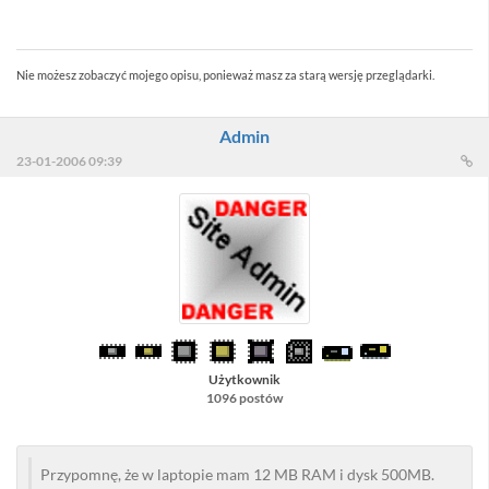
//Sacull - to niestety :) są tylko literówki ...
Nie możesz zobaczyć mojego opisu, ponieważ masz za starą wersję przeglądarki.
Admin
23-01-2006 09:39
Użytkownik
1096 postów
Przypomnę, że w laptopie mam 12 MB RAM i dysk 500MB.