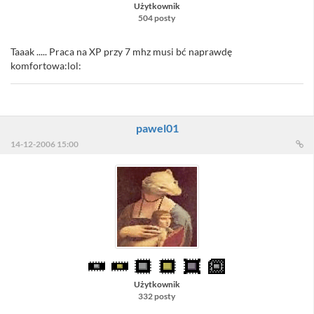
Użytkownik
504 posty
Taaak ..... Praca na XP przy 7 mhz musi bć naprawdę
komfortowa:lol:
pawel01
14-12-2006 15:00
Użytkownik
332 posty