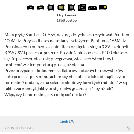
Użytkownik
1968 postów
Mam płytę Shuttle HOT555, w któej dotychczas rezydował Pentium
100MHz. Przyszedł czas na zmiany i włożyłem Pentiuma 166MHz.
Po ustwaieniu mnoznika zmieniłem napięcie z singla 3.3V na dubelt,
3.3V/2.8V i procesor poszedł. Po założeniu coolera z P100 okazało
się, że procesor nieco się przegrzewa, wiec założyłem inny i
problemów z temperaturą proca już nie ma.
Przez przypadek dotknąłem radiatorów potęznych tranzystorów
koło procka - po 5 minutach pracy nie dało się ich dotknąć! czy to
normalne? dodam, ze na ściance obudowy koło tych radiatorów są
takie szare smugi, jakby to się kiedyś grzało. ale żeby aż tak?
Więc, czy to normalne, czy robię coś nie tak?
SektA
29-05-2006 21:49