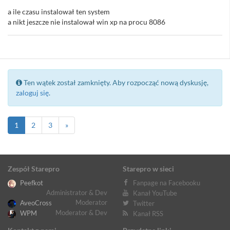
a ile czasu instalował ten system
a nikt jeszcze nie instalował win xp na procu 8086
Ten wątek został zamknięty. Aby rozpocząć nową dyskusję,
zaloguj się
.
1
2
3
»
Zespół Starepro
Starepro w sieci
Peefkot
Fanpage na Facebooku
Administrator & Dev
Kanał YouTube
Moderator
AveoCross
Twitter
Moderator & Dev
WPM
Kanał RSS