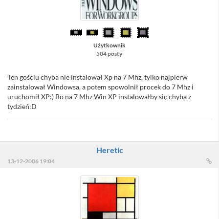
Użytkownik
504 posty
Ten gościu chyba nie instalował Xp na 7 Mhz, tylko najpierw
zainstalował Windowsa, a potem spowolnił procek do 7 Mhz i
uruchomił XP:) Bo na 7 Mhz Win XP instalowałby się chyba z
tydzień:D
Heretic
13-12-2006 19:04