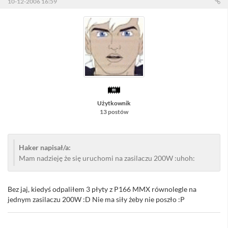
10-12-2006 16:59
Użytkownik
13 postów
Haker napisał/a:
Mam nadzieję że się uruchomi na zasilaczu 200W :uhoh:
Bez jaj, kiedyś odpaliłem 3 płyty z P166 MMX równolegle na
jednym zasilaczu 200W :D Nie ma siły żeby nie poszło :P