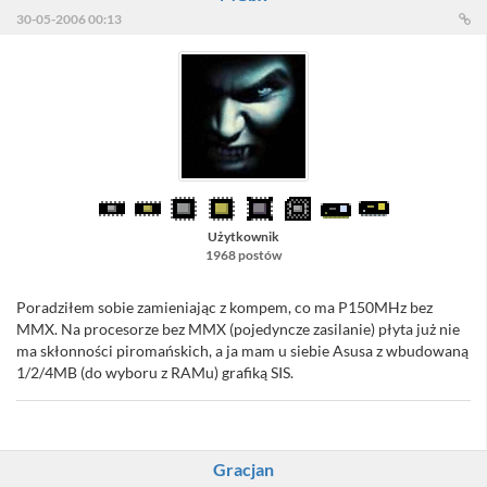
30-05-2006 00:13
Użytkownik
1968 postów
Poradziłem sobie zamieniając z kompem, co ma P150MHz bez
MMX. Na procesorze bez MMX (pojedyncze zasilanie) płyta już nie
ma skłonności piromańskich, a ja mam u siebie Asusa z wbudowaną
1/2/4MB (do wyboru z RAMu) grafiką SIS.
Gracjan