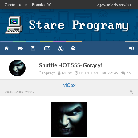
Zarejestruj się
Bramka IRC
Logowanie do serwisu
Shuttle HOT 555- Gorący!
Sprzęt
MCbx
01-01-1970
22149
56
MCbx
24-03-2006 22:37