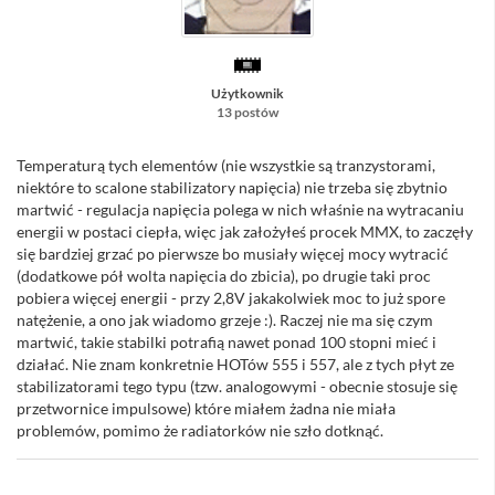
Użytkownik
13 postów
Temperaturą tych elementów (nie wszystkie są tranzystorami,
niektóre to scalone stabilizatory napięcia) nie trzeba się zbytnio
martwić - regulacja napięcia polega w nich właśnie na wytracaniu
energii w postaci ciepła, więc jak założyłeś procek MMX, to zaczęły
się bardziej grzać po pierwsze bo musiały więcej mocy wytracić
(dodatkowe pół wolta napięcia do zbicia), po drugie taki proc
pobiera więcej energii - przy 2,8V jakakolwiek moc to już spore
natężenie, a ono jak wiadomo grzeje :). Raczej nie ma się czym
martwić, takie stabilki potrafią nawet ponad 100 stopni mieć i
działać. Nie znam konkretnie HOTów 555 i 557, ale z tych płyt ze
stabilizatorami tego typu (tzw. analogowymi - obecnie stosuje się
przetwornice impulsowe) które miałem żadna nie miała
problemów, pomimo że radiatorków nie szło dotknąć.