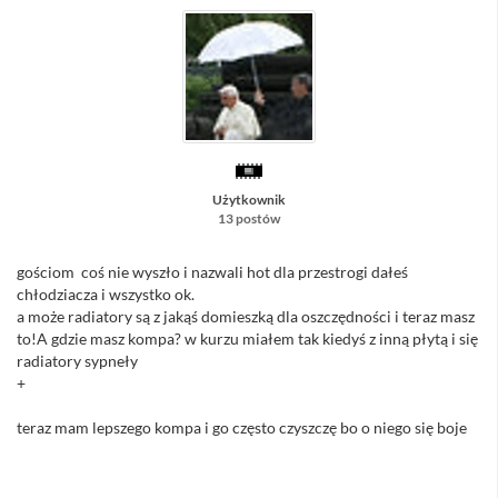
Użytkownik
13 postów
gościom coś nie wyszło i nazwali hot dla przestrogi dałeś
chłodziacza i wszystko ok.
a może radiatory są z jakąś domieszką dla oszczędności i teraz masz
to!A gdzie masz kompa? w kurzu miałem tak kiedyś z inną płytą i się
radiatory sypneły
+
teraz mam lepszego kompa i go często czyszczę bo o niego się boje
//Admin - Nie pisz dwóch postów pod rząd... masz przycisk Edytuj