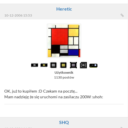
Heretic
10-12-2006 15:53
Użytkownik
1130 postów
OK, już to kupiłem :D Czekam na pocztę...
Mam nadzieję że się uruchomi na zasilaczu 200W :uhoh:
SHQ