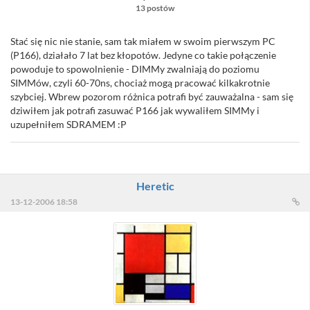
13 postów
Stać się nic nie stanie, sam tak miałem w swoim pierwszym PC
(P166), działało 7 lat bez kłopotów. Jedyne co takie połączenie
powoduje to spowolnienie - DIMMy zwalniają do poziomu
SIMMów, czyli 60-70ns, chociaż mogą pracować kilkakrotnie
szybciej. Wbrew pozorom różnica potrafi być zauważalna - sam się
dziwiłem jak potrafi zasuwać P166 jak wywaliłem SIMMy i
uzupełniłem SDRAMEM :P
Heretic
13-12-2006 18:58