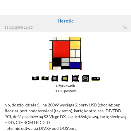
Heretic
13-12-2006 16:15
Użytkownik
1130 postów
No, doszło, działa :) I na 200W wyciąga 2 porty USB (chociaż bez
śledzia), port podczerwieni (tak samo), kartę kontrolera IDE/FDD,
PCI, dość prądożerną S3 Virge DX, kartę dźwiękową, kartę sieciową,
HDD, CD-ROM i FDD :D
I płynnie odtwarza DIVXy pod DOS'em :)