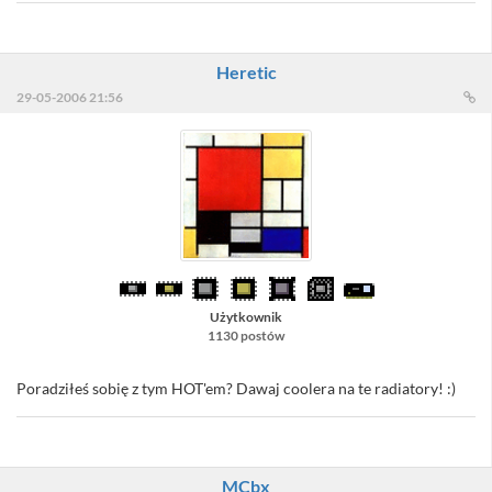
Heretic
29-05-2006 21:56
Użytkownik
1130 postów
Poradziłeś sobię z tym HOT'em? Dawaj coolera na te radiatory! :)
MCbx