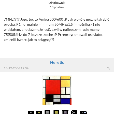
Użytkownik
13 postów
7MHz???? Jezu, toć to Amiga 500/600 :P Jak wogóle można tak zbić
procka, P1 normalnie minimum 50MHzx1,5 (mnożnika x1 nie
widziałem, chociaż może jest), czyli w najlepszym razie mamy
75(50)MHz, do 7 jeszcze troche :P Przeprogramowali oscylator,
zmienili kwarc, jak to osiągnąć??
Heretic
13-12-2006 19:34