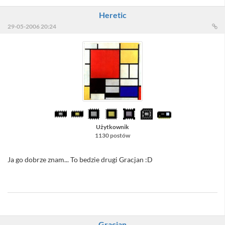
Heretic
29-05-2006 20:24
Użytkownik
1130 postów
Ja go dobrze znam... To bedzie drugi Gracjan :D
//Sacull - 1)Trzecim, drugim jesteś Ty; 2)TEMAT!!!
Gracjan