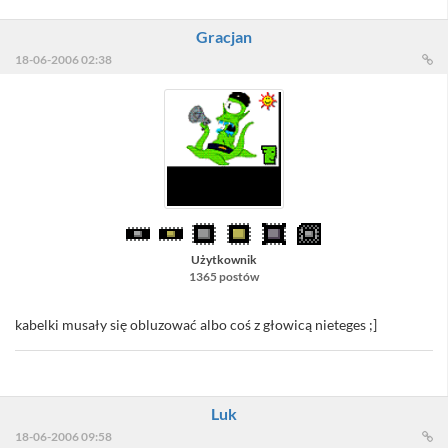
Gracjan
18-06-2006 02:38
Użytkownik
1365 postów
kabelki musały się obluzować albo coś z głowicą nieteges ;]
Luk
18-06-2006 09:58