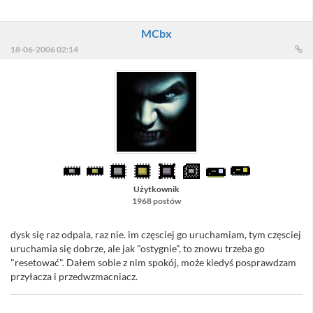
MCbx
18-06-2006 02:14
Użytkownik
1968 postów
dysk się raz odpala, raz nie. im częsciej go uruchamiam, tym częsciej
uruchamia się dobrze, ale jak "ostygnie", to znowu trzeba go
"resetować". Dałem sobie z nim spokój, może kiedyś posprawdzam
przyłacza i przedwzmacniacz.