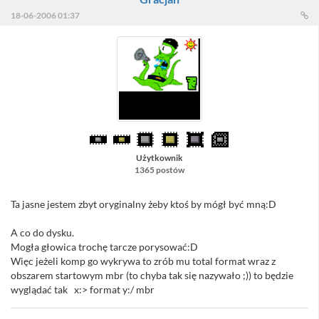
18-06-2006 01:37
Użytkownik
1365 postów
Ta jasne jestem zbyt oryginalny żeby ktoś by mógł być mną:D
A co do dysku.
Mogła głowica trochę tarcze porysować:D
Więc jeżeli komp go wykrywa to zrób mu total format wraz z
obszarem startowym mbr (to chyba tak się nazywało ;)) to będzie
wyglądać tak x:> format y:/ mbr