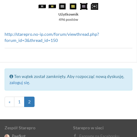
Użytkownik
496 postów
http://starepro.no-ip.com/forum/viewthread.php?
forum_id=3&thread_id=150
Ten wątek został zamknięty. Aby rozpocząć nową dyskusję,
zaloguj się
.
«
1
2
Zespół Starepro
Starepro w sieci
Peefkot
Fanpage na Facebooku