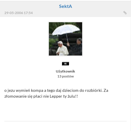
SektA
29-05-2006 17:54
Użytkownik
13 postów
o jezu wymień kompa a tego daj dzieciom do rozbiórki. Za
złomowanie się płaci nie Lepper ty żulu!!
//Sacull - coś mi się zdaje, że nie będziesz pokornym forumowiczem
:D