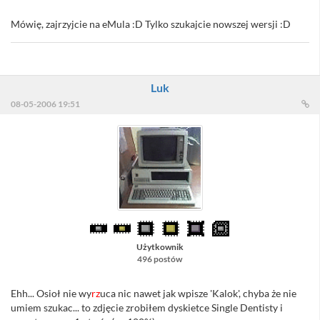
Mówię, zajrzyjcie na eMula :D Tylko szukajcie nowszej wersji :D
Luk
08-05-2006 19:51
Użytkownik
496 postów
Ehh... Osioł nie wy
rz
uca nic nawet jak wpisze 'Kalok', chyba że nie
umiem szukac... to zdjęcie zrobiłem dyskietce Single Dentisty i