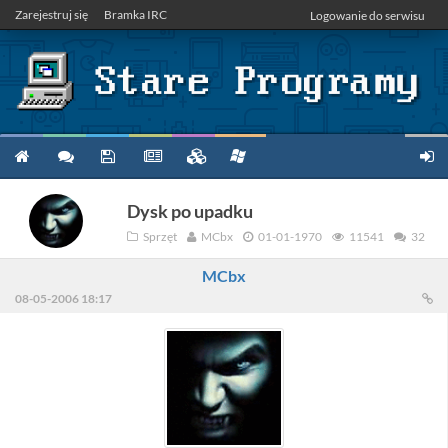
Zarejestruj się
Bramka IRC
Logowanie do serwisu
Dysk po upadku
Sprzęt
MCbx
01-01-1970
11541
32
MCbx
08-05-2006 18:17