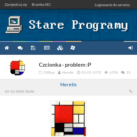
Zarejestruj się
Bramka IRC
Logowanie do serwisu
Czcionka - problem :P
Offtop
Heretic
01-01-1970
6709
19
Heretic
10-12-2006 18:46