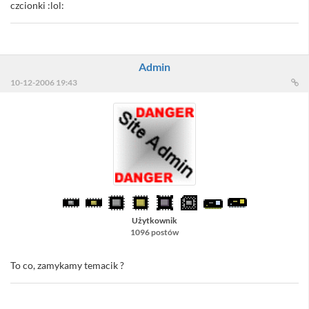
czcionki :lol:
Admin
10-12-2006 19:43
Użytkownik
1096 postów
To co, zamykamy temacik ?