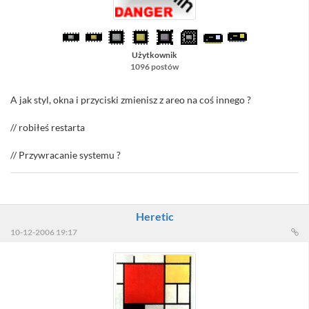
Użytkownik
1096 postów
A jak styl, okna i przyciski zmienisz z areo na coś innego ?
// robiłeś restarta
// Przywracanie systemu ?
Heretic
10-12-2006 19:17