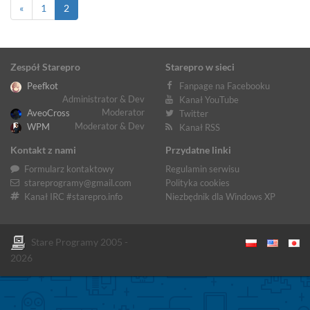
«
1
2
Zespół Starepro
Starepro w sieci
Peefkot
Fanpage na Facebooku
Administrator & Dev
Kanał YouTube
Moderator
AveoCross
Twitter
Moderator & Dev
WPM
Kanał RSS
Kontakt z nami
Przydatne linki
Formularz kontaktowy
Regulamin serwisu
stareprogramy@gmail.com
Polityka cookies
Kanał IRC #starepro.info
Niezbędnik dla Windows XP
Stare Programy 2005 -
2026