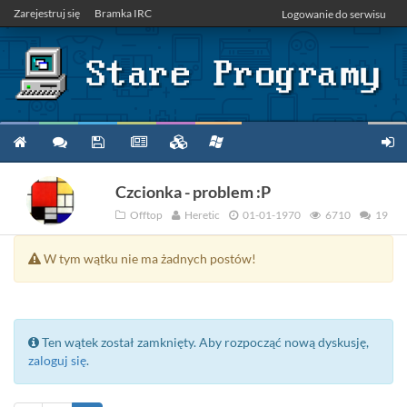
Zarejestruj się
Bramka IRC
Logowanie do serwisu
Czcionka - problem :P
Offtop
Heretic
01-01-1970
6710
19
W tym wątku nie ma żadnych postów!
Ten wątek został zamknięty. Aby rozpocząć nową dyskusję,
zaloguj się
.