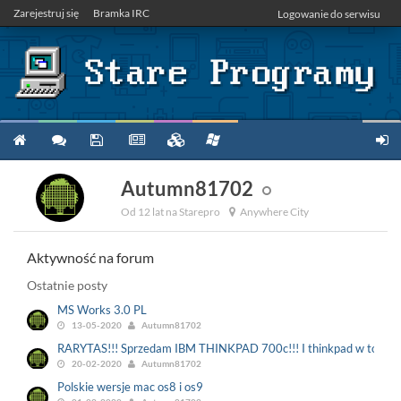
Zarejestruj się
Bramka IRC
Logowanie do serwisu
Autumn81702
Od 12 lat na Starepro
Anywhere City
Aktywność na forum
Ostatnie posty
MS Works 3.0 PL
13-05-2020
Autumn81702
RARYTAS!!! Sprzedam IBM THINKPAD 700c!!! I thinkpad w topowej
20-02-2020
Autumn81702
Polskie wersje mac os8 i os9