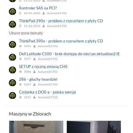
01-02-2020
Autumn81702
Kontroler SAS na PCI?
18-01-2020
Autumn81702
ThinkPad 390x - problem z rozruchem z płyty CD
11-10-2019
Autumn81702
Utworzone tematy
ThinkPad 390x - problem z rozruchem z płyty CD
5491
Autumn81702
Dell Latitude C500 - brak dostępu do sieci po aktualizacji IE
5477
Autumn81702
SETUP z ręczną zmianą CHS
3086
Autumn81702
286 - głuchy twardziel
6247
Autumn81702
Czcionka z DOS-a - polska wersja
5247
Autumn81702
Maszyny w Zbiorach