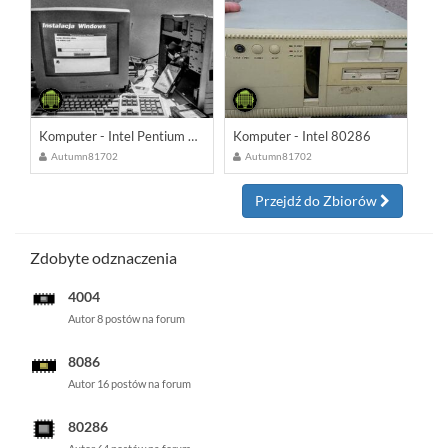
Komputer - Intel Pentium MMX
Komputer - Intel 80286
Autumn81702
Autumn81702
Przejdź do Zbiorów
Zdobyte odznaczenia
4004
Autor 8 postów na forum
8086
Autor 16 postów na forum
80286