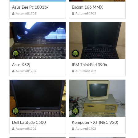
Asus Eee Pc 1001px
Escom 166 MMX
Autumn81702
Autumn81702
Asus K52j
IBM ThinkPad 390x
Autumn81702
Autumn81702
Dell Latitude C500
Komputer - XT (NEC V20)
Autumn81702
Autumn81702