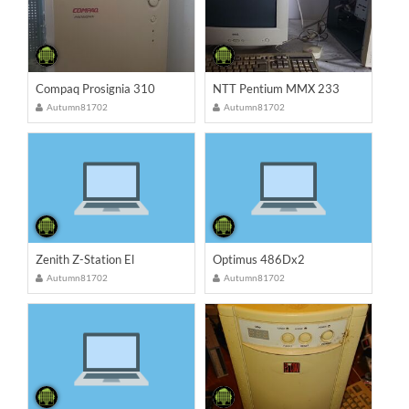
Compaq Prosignia 310
NTT Pentium MMX 233
Autumn81702
Autumn81702
Zenith Z-Station El
Optimus 486Dx2
Autumn81702
Autumn81702