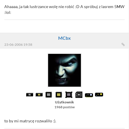
Ahaaaa, ja tak lustrzance wolę nie robić :D A spróbuj z lasrem 5
M
W
:lol:
MCbx
23-06-2006 19:58
Użytkownik
1968 postów
to by mi matrycę rozwaliło :).