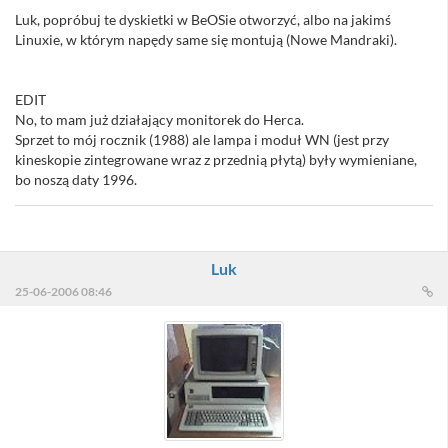
Luk, popróbuj te dyskietki w BeOSie otworzyć, albo na jakimś
Linuxie, w którym napędy same się montują (Nowe Mandraki).
EDIT
No, to mam już działający monitorek do Herca.
Sprzet to mój rocznik (1988) ale lampa i moduł WN (jest przy
kineskopie zintegrowane wraz z przednią płytą) były wymieniane,
bo noszą daty 1996.
Luk
25-06-2006 08:46