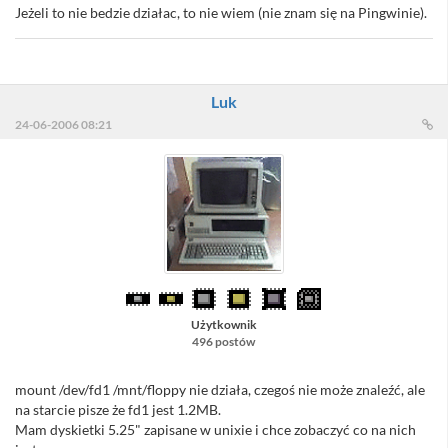
Jeżeli to nie bedzie działac, to nie wiem (nie znam się na Pingwinie).
Luk
24-06-2006 08:21
Użytkownik
496 postów
mount /dev/fd1 /mnt/floppy nie działa, czegoś nie może znaleźć, ale
na starcie pisze że fd1 jest 1.2MB.
Mam dyskietki 5.25" zapisane w unixie i chce zobaczyć co na nich