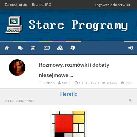
Zarejestruj się
Bramka IRC
Logowanie do serwisu
Rozmowy, rozmówki i debaty
niesejmowe ...
Offtop
Sacull
01-01-1970
61447
236
Heretic
23-06-2006 11:02