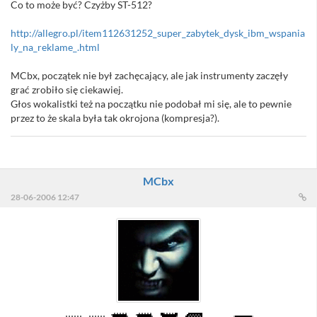
Co to może być? Czyżby ST-512?
http://allegro.pl/item112631252_super_zabytek_dysk_ibm_wspania
ly_na_reklame_.html
MCbx, początek nie był zachęcający, ale jak instrumenty zaczęły
grać zrobiło się ciekawiej.
Głos wokalistki też na początku nie podobał mi się, ale to pewnie
przez to że skala była tak okrojona (kompresja?).
MCbx
28-06-2006 12:47