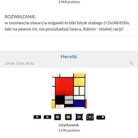
1968 postów
ROZWIĄZANIE:
w momencie otwarcia migawki krótki błysk słabego (<5mW/650n,
taki na pewno nic nie pouszkadza) lasera. Admin - miałeś rację!
Heretic
23-06-2006 18:42
Użytkownik
1130 postów