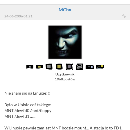
MCbx
24-06-2006 01:21
Użytkownik
1968 postów
Nie znam się na Linuxie!!!
Było w Unixie coś takiego:
MNT /dev/fd0 /mnt/floppy
MNT /dev/fd1 ......
W Linuxie pewnie zamiast MNT będzie mount... A stacja b: to FD1.