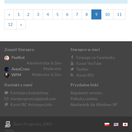
«
1
2
3
4
5
6
7
8
9
10
11
12
»
Zespół Starepro
Starepro w sieci
Peefkot
Fanpage na Facebooku
Administrator & Dev
Kanał YouTube
Moderator
AveoCross
Twitter
Moderator & Dev
WPM
Kanał RSS
Kontakt z nami
Przydatne linki
Formularz kontaktowy
Regulamin serwisu
stareprogramy@gmail.com
Polityka cookies
Kanał IRC #starepro.info
Niezbędnik dla Windows XP
Stare Programy 2005 -
2026