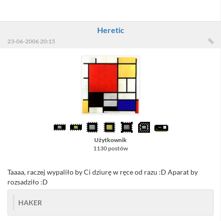
Heretic
23-06-2006 20:15
Użytkownik
1130 postów
Taaaa, raczej wypaliło by Ci dziurę w ręce od razu :D Aparat by
rozsadziło :D
HAKER