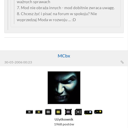
ważnych sprawach
7. Mod nie obraża innych - mod dobitnie zwraca uwagę.
8. Chcesz żyć i pisać na forum w spokoju? Nie
wyprzedzaj Moda w rozwoju ... :D
MCbx
30-05-2006 00:23
Użytkownik
1968 postów