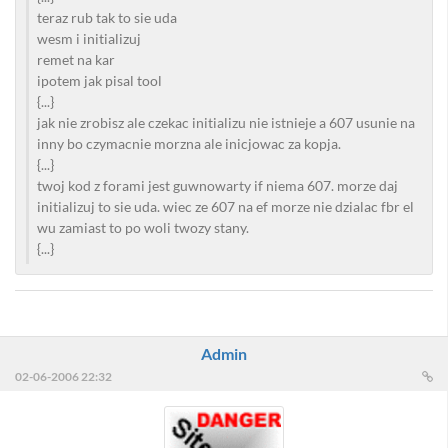
teraz rub tak to sie uda
wesm i initializuj
remet na kar
ipotem jak pisal tool
{...}
jak nie zrobisz ale czekac initializu nie istnieje a 607 usunie na
inny bo czymacnie morzna ale inicjowac za kopja.
{...}
twoj kod z forami jest guwnowarty if niema 607. morze daj
initializuj to sie uda. wiec ze 607 na ef morze nie dzialac fbr el
wu zamiast to po woli twozy stany.
{...}
Admin
02-06-2006 22:32