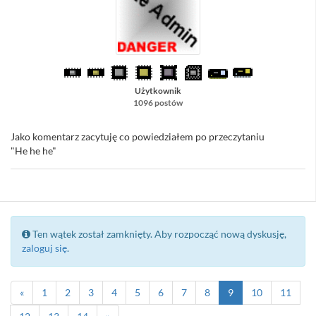
Użytkownik
1096 postów
Jako komentarz zacytuję co powiedziałem po przeczytaniu
"He he he"
Ten wątek został zamknięty. Aby rozpocząć nową dyskusję,
zaloguj się
.
«
1
2
3
4
5
6
7
8
9
10
11