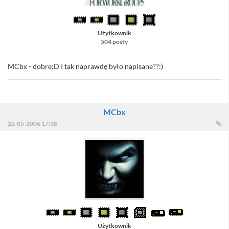
Użytkownik
504 posty
MCbx - dobre:D I tak naprawdę było napisane??:)
MCbx
22-05-2006 17:38
Użytkownik