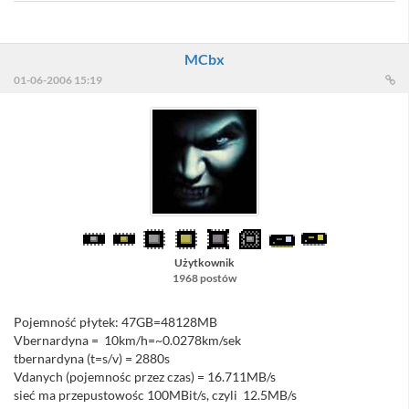
MCbx
01-06-2006 15:19
Użytkownik
1968 postów
Pojemność płytek: 47GB=48128MB
Vbernardyna = 10km/h=~0.0278km/sek
tbernardyna (t=s/v) = 2880s
Vdanych (pojemnośc przez czas) = 16.711MB/s
sieć ma przepustowośc 100MBit/s, czyli 12.5MB/s