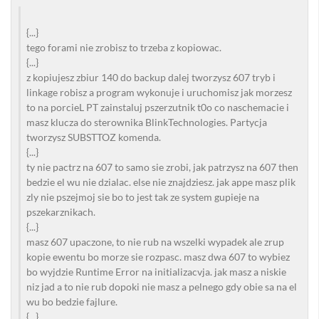
{...}
tego forami nie zrobisz to trzeba z kopiowac.
{...}
z kopiujesz zbiur 140 do backup dalej tworzysz 607 tryb i
linkage robisz a program wykonuje i uruchomisz jak morzesz
to na porcieL PT zainstaluj pszerzutnik t0o co naschemacie i
masz klucza do sterownika BlinkTechnologies. Partycja
tworzysz SUBSTTOZ komenda.
{...}
ty nie pactrz na 607 to samo sie zrobi, jak patrzysz na 607 then
bedzie el wu nie dzialac. else nie znajdziesz. jak appe masz plik
zly nie pszejmoj sie bo to jest tak ze system gupieje na
pszekarznikach.
{...}
masz 607 upaczone, to nie rub na wszelki wypadek ale zrup
kopie ewentu bo morze sie rozpasc. masz dwa 607 to wybiez
bo wyjdzie Runtime Error na initializacvja. jak masz a niskie
niz jad a to nie rub dopoki nie masz a pelnego gdy obie sa na el
wu bo bedzie fajlure.
{...}