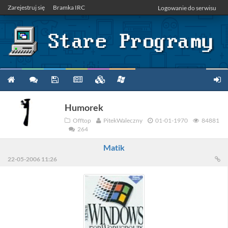
Zarejestruj się
Bramka IRC
Logowanie do serwisu
Humorek
Offtop
PitekWaleczny
01-01-1970
84881
264
Matik
22-05-2006 11:26