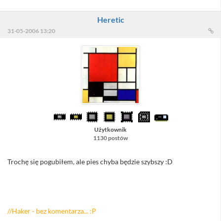
Heretic
31-05-2006 13:20
Użytkownik
1130 postów
Trochę się pogubiłem, ale pies chyba będzie szybszy :D
//Sacull - nie główkuj - to jest zadanie dla osób, które mają więcej
niż 2 z matmy ... :)
//Haker - bez komentarza... :P