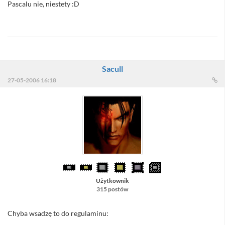
Pascalu nie, niestety :D
//Sacull - TEMAT !!!
Sacull
27-05-2006 16:18
Użytkownik
315 postów
Chyba wsadzę to do regulaminu: