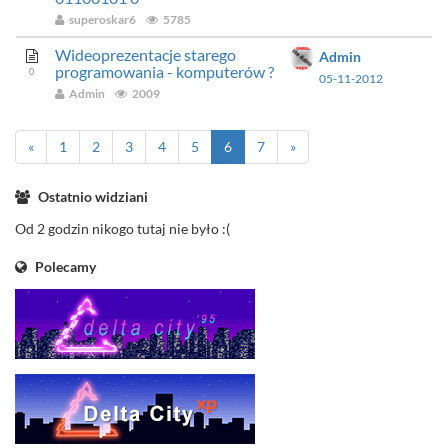
superoskar6
5785
Wideoprezentacje starego
Admin
programowania - komputerów ?
0
05-11-2012
Admin
2009
«
1
2
3
4
5
6
7
»
Ostatnio widziani
Od 2 godzin nikogo tutaj nie było :(
Polecamy