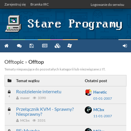
Zarejestruj się
Bramka IRC
Logowanie do serwisu
Offtopic
»
Offtop
Tematy niepasujące do pozostałych kategorii lub niezwiązane z IT.
Temat wątku
Ostatni post
Rozdzielenie internetu
Heretic
4
maxer
3390
05-01-2007
Przełącznik KVM - Sprawny?
MCbx
Niesprawny?
7
11-01-2007
MCbx
3331
RE: Muzyka