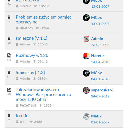
MCbx
26
Heretic
10517
15-01-2007
Problem ze zużyciem pamięci
MCbx
operacyjnej.
6
15-01-2007
Blastboy
3964
śmieszne (V 1.1)
Admin
38
Admin
12045
26-06-2008
Rozmowy v. 1.2b
Heretic
111
Admin
38142
24-04-2010
Śmieszny [ 1.2]
MCbx
178
Admin
58834
04-01-2010
Jak załadować system
superoskar6
Windows 95 z procesorem o
28
24-07-2012
mocy 1.40 Ghz?
PeCeT_full
18584
freedos
Matik
2
troll
2452
01-01-2009