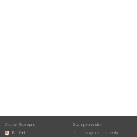
Zespół Starepro
Starepro w sieci
Peefkot
Fanpage na Facebooku