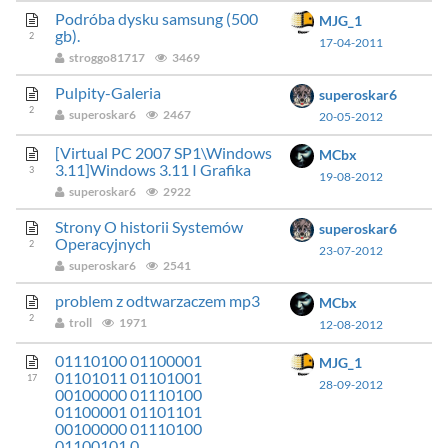
Podróba dysku samsung (500
MJG_1
gb).
2
17-04-2011
stroggo81717
3469
Pulpity-Galeria
superoskar6
2
superoskar6
2467
20-05-2012
[Virtual PC 2007 SP1\Windows
MCbx
3.11]Windows 3.11 I Grafika
3
19-08-2012
superoskar6
2922
Strony O historii Systemów
superoskar6
Operacyjnych
2
23-07-2012
superoskar6
2541
problem z odtwarzaczem mp3
MCbx
2
troll
1971
12-08-2012
01110100 01100001
MJG_1
01101011 01101001
17
28-09-2012
00100000 01110100
01100001 01101101
00100000 01110100
01100101 0