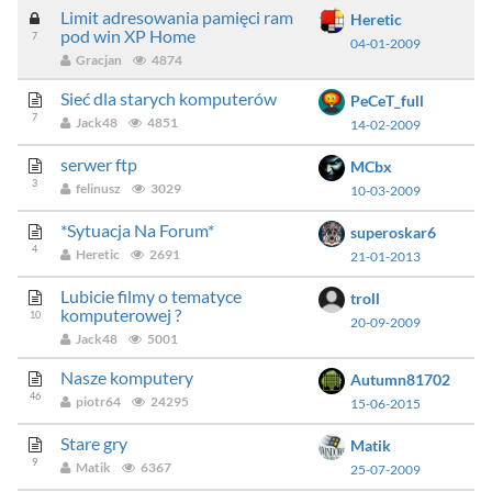
Limit adresowania pamięci ram
Heretic
pod win XP Home
7
04-01-2009
Gracjan
4874
Sieć dla starych komputerów
PeCeT_full
7
Jack48
4851
14-02-2009
serwer ftp
MCbx
3
felinusz
3029
10-03-2009
*Sytuacja Na Forum*
superoskar6
4
Heretic
2691
21-01-2013
Lubicie filmy o tematyce
troll
komputerowej ?
10
20-09-2009
Jack48
5001
Nasze komputery
Autumn81702
46
piotr64
24295
15-06-2015
Stare gry
Matik
9
Matik
6367
25-07-2009