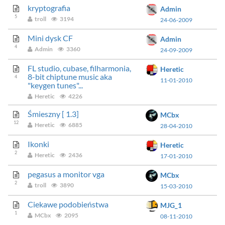
kryptografia
Admin
5
troll
3194
24-06-2009
Mini dysk CF
Admin
4
Admin
3360
24-09-2009
FL studio, cubase, filharmonia,
Heretic
8-bit chiptune music aka
4
11-01-2010
"keygen tunes"...
Heretic
4226
Śmieszny [ 1.3]
MCbx
12
Heretic
6885
28-04-2010
Ikonki
Heretic
2
Heretic
2436
17-01-2010
pegasus a monitor vga
MCbx
2
troll
3890
15-03-2010
Ciekawe podobieństwa
MJG_1
1
MCbx
2095
08-11-2010